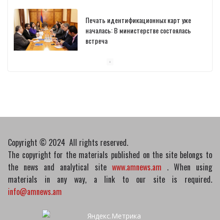
10/03/2026
Пашинян обсудил с главой МАГАТЭ тему
малых модульных реакторов
10/03/2026
Отозваны лекарственные препараты
10/03/2026
Copyright © 2024 All rights reserved.
The copyright for the materials published on the site belongs to
the news and analytical site
www.amnews.am
. When using
materials in any way, a link to our site is required.
info@amnews.am