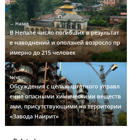
b
gr
s
e
р
o
a
A
dI
а
← Назад
o
m
p
n
в
В Непале число погибших в результат
k
p
и
е наводнений и оползней возросло пр
т
имерно до 215 человек
ь
Next →
Обсуждения с целью штатного управл
ения опасными химическими веществ
ами, присутствующими на территории
«Завода Наирит»