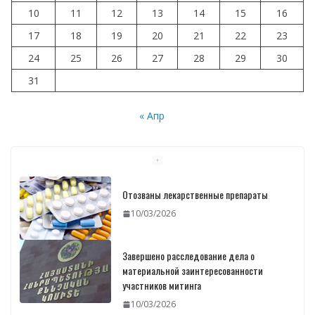
10
11
12
13
14
15
16
17
18
19
20
21
22
23
24
25
26
27
28
29
30
31
« Апр
Завершено расследование дела о
материальной заинтересованности
участников митинга
10/03/2026
Печать идентификационных карт уже
началась: В министерстве состоялась
встреча