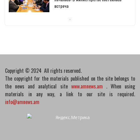
встреча
10/03/2026
Пашинян обсудил с главой МАГАТЭ тему
малых модульных реакторов
10/03/2026
Copyright © 2024 All rights reserved.
The copyright for the materials published on the site belongs to
the news and analytical site
www.amnews.am
. When using
materials in any way, a link to our site is required.
info@amnews.am