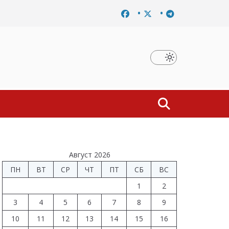
Завершено расследование дела о материальной заинтересованно
Август 2026
ПН
ВТ
СР
ЧТ
ПТ
СБ
ВС
1
2
3
4
5
6
7
8
9
10
11
12
13
14
15
16