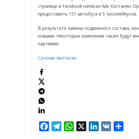
странице в Facebook написал Айк Костанян. О
предоставить 151 автобуса и 5 троллейбусов.
В результате замены подвижного состава, из
новыми. Некоторые изменения также будут вн
партиями.
Сатеник Аветисян
F
T
W
X
Li
V
О
ac
el
h
n
K
т