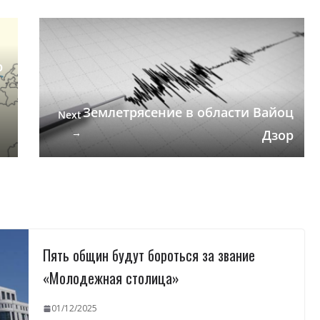
р
Землетрясение в области Вайоц
Next
→
Дзор
Пять общин будут бороться за звание
«Молодежная столица»
01/12/2025