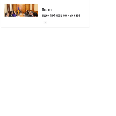
Печать
идентификационных карт
уже началась: В
министерстве состоялась
встреча
10/03/2026
Пашинян обсудил с главой
МАГАТЭ тему малых
модульных реакторов
10/03/2026