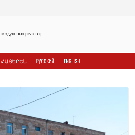
модульных реакторов
Отозваны лекарственные препараты
ՀԱՅԵՐԵՆ
РУССКИЙ
ENGLISH