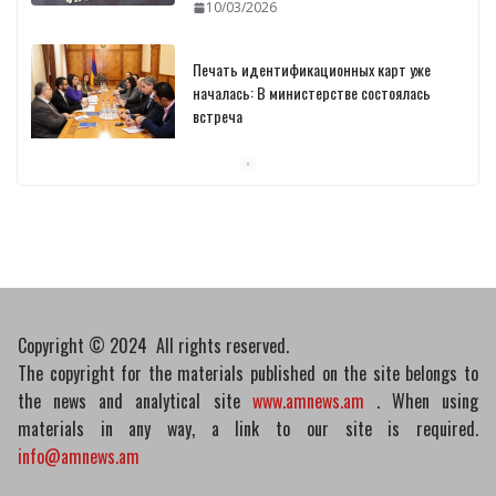
10/03/2026
Печать идентификационных карт уже
началась: В министерстве состоялась
встреча
10/03/2026
Пашинян обсудил с главой МАГАТЭ тему
малых модульных реакторов
10/03/2026
Copyright © 2024 All rights reserved.
The copyright for the materials published on the site belongs to
the news and analytical site
www.amnews.am
. When using
materials in any way, a link to our site is required.
info@amnews.am