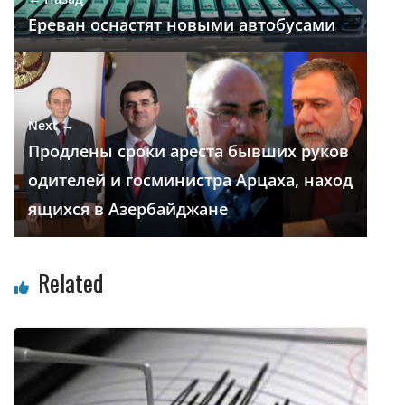
т
Ереван оснастят новыми автобусами
ь
Next →
Продлены сроки ареста бывших руков
одителей и госминистра Арцаха, наход
ящихся в Азербайджане
Related