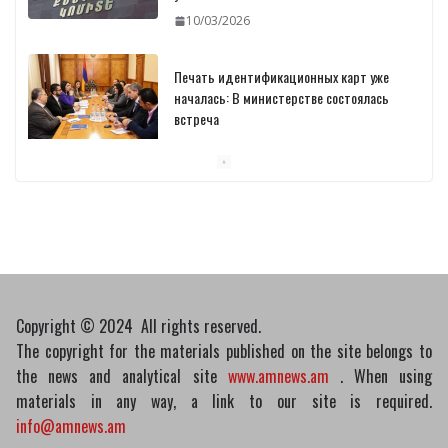
10/03/2026
Печать идентификационных карт уже
началась: В министерстве состоялась
встреча
10/03/2026
Пашинян обсудил с главой МАГАТЭ тему
малых модульных реакторов
10/03/2026
Copyright © 2024 All rights reserved.
The copyright for the materials published on the site belongs to
the news and analytical site
www.amnews.am
. When using
materials in any way, a link to our site is required.
info@amnews.am