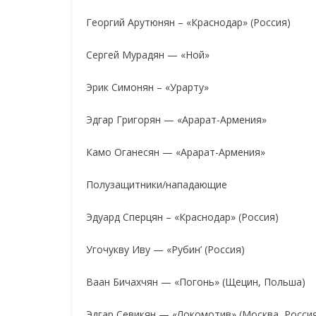
Георгий Арутюнян – «Краснодар» (Россия)
Сергей Мурадян — «Ной»
Эрик Симонян – «Урарту»
Эдгар Григорян — «Арарат-Армения»
Камо Оганесян — «Арарат-Армения»
Полузащитники/нападающие
Эдуард Сперцян – «Краснодар» (Россия)
Угочукву Иву — «Рубин’ (Россия)
Ваан Бичахчян — «Погонь» (Щецин, Польша)
Эдгар Севикян — «Локомотив» (Москва, Росси