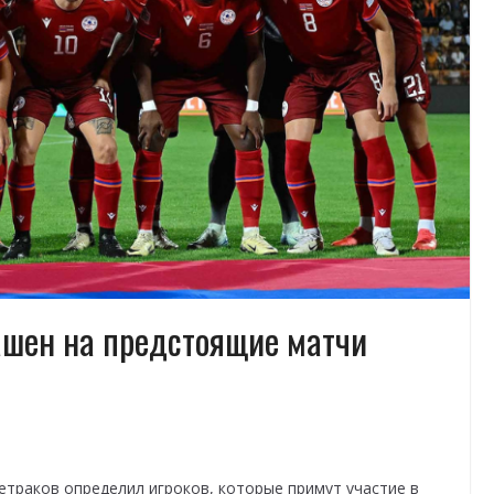
лашен на предстоящие матчи
етраков определил игроков, которые примут участие в