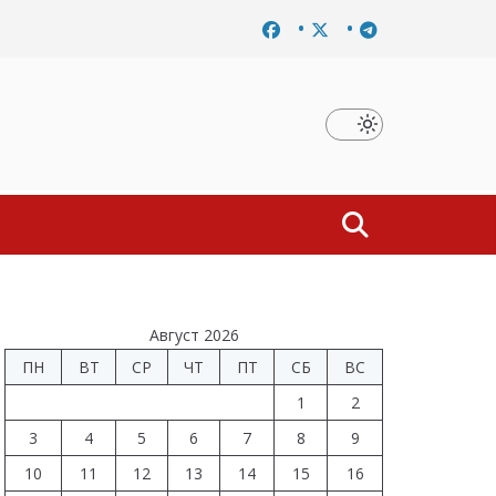
Завершено расследование дела о материальной заинтересов
Август 2026
ПН
ВТ
СР
ЧТ
ПТ
СБ
ВС
1
2
3
4
5
6
7
8
9
10
11
12
13
14
15
16