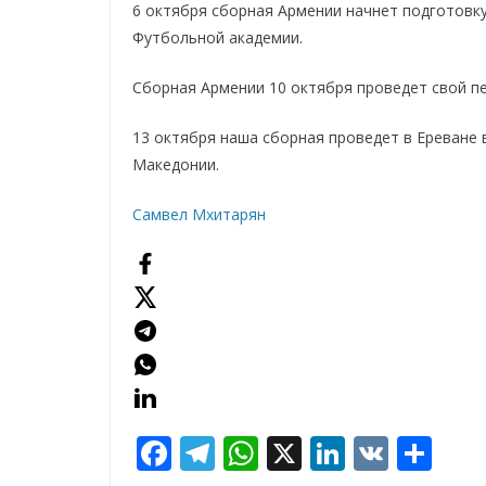
6 октября сборная Армении начнет подготовк
Футбольной академии.
Сборная Армении 10 октября проведет свой п
13 октября наша сборная проведет в Ереване 
Македонии.
Самвел Мхитарян
F
T
W
X
Li
V
О