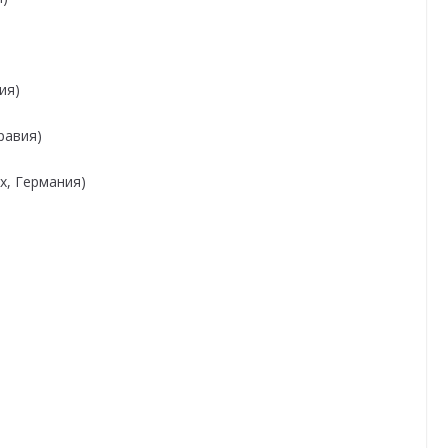
ия)
равия)
х, Германия)