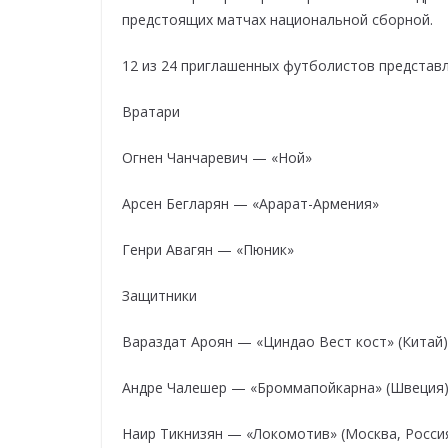
предстоящих матчах национальной сборной.
12 из 24 приглашенных футболистов представл
Вратари
Огнен Чанчаревич — «Ной»
Арсен Бегларян — «Арарат-Армения»
Генри Авагян — «Пюник»
Защитники
Вараздат Ароян — «Циндао Вест кост» (Китай)
Андре Чалешер — «Броммапойкарна» (Швеция
Наир Тикнизян — «Локомотив» (Москва, Росси