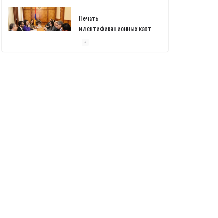
Печать
идентификационных карт
уже началась: В
министерстве состоялась
встреча
10/03/2026
Пашинян обсудил с главой
МАГАТЭ тему малых
модульных реакторов
10/03/2026