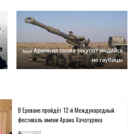
а
л
с
Армения снова закупит индийск
Next
→
ие гаубицы
В Ереване пройдёт 12-й Международный
фестиваль имени Арама Хачатуряна
21/11/2024