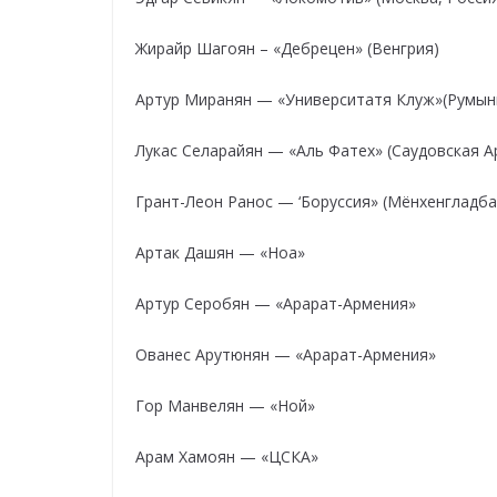
Жирайр Шагоян – «Дебрецен» (Венгрия)
Артур Миранян — «Университатя Клуж»(Румын
Лукас Селарайян — «Аль Фатех» (Саудовская А
Грант-Леон Ранос — ‘Боруссия» (Мёнхенгладба
Артак Дашян — «Ноа»
Артур Серобян — «Арарат-Армения»
Ованес Арутюнян — «Арарат-Армения»
Гор Манвелян — «Ной»
Арам Хамоян — «ЦСКА»