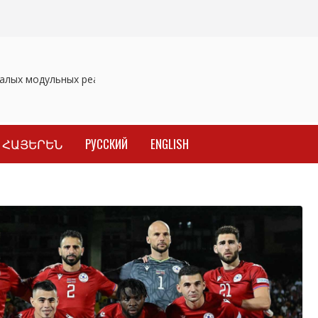
лых модульных реакторов
Отозваны лекарственные препараты
ՀԱՅԵՐԵՆ
РУССКИЙ
ENGLISH