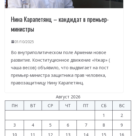
Нина Карапетянц – кандидат в премьер-
министры
01/10/2025
Во внутриполитическом поле Армении новое
развитие. Конституционное движение «Нжар» (
чаша весов) объявило, что выдвигает на пост
премьер-министра защитника прав человека,
правозащитницу Нину Карапетянц.
Август 2026
ПН
ВТ
СР
ЧТ
ПТ
СБ
ВС
1
2
3
4
5
6
7
8
9
10
11
12
13
14
15
16