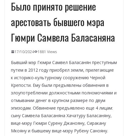
Было принято решение
арестовать бывшего мэра
Гюмри Самвела Баласаняна
17/10/2024
1881 Views
Бывший мэр Гюмри Самвел Баласанян преступным
путем в 2012 году приобрел земли, прилегающие
к историко-культурному сооружению Черной
Крепости. Ему были предъявлены обвинения в
злоупотреблении должностными полномочиями и
отмывании денег в крупном размере по двум
эпизодам. Обвинение предъявлено еще 4 лицам:
сыну Самвела Баласаняна Хачатуру Баласаняну,
вице-мэру Гюмри Сурену Джанояну, Сиракану
Мкояну и бывшему вице-мэру Рубену Санояну.