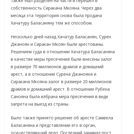
также был разделен на части и перешел в
собственность Сиракана Мкояна. Через два
месяца эта территория снова была продана
Хачатуру Баласаняну тем же способом.
Несколько дней назад Хачатур Баласанян, Сурен
Джаноян и Сиракан Мкоян были арестованы.
Решением суда в отношении Хачатура Баласаняна
в качестве меры пресечения были внесены залог
в размере 70 миллионов драмов и домашний
арест, а в отношении Сурена Джанояна и
Сиракана Мкояна-залог в размере 20 миллионов
драмов и домашний арест. В отношении Рубена
Санояна была избрана мера пресечения в виде
запрета на выезд из страны.
Было также принято решение об аресте Самвела
Баласаняна и представлении его в орган,
осуществляющий дело. Последний занимал пост