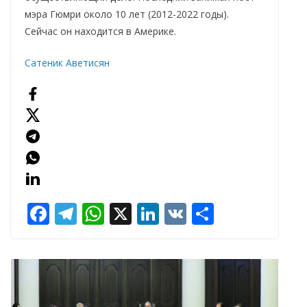
мэра Гюмри около 10 лет (2012-2022 годы).
Сейчас он находится в Америке.
Сатеник Аветисян
F
T
W
X
Li
V
О
ac
el
h
n
K
т
e
e
at
k
п
b
gr
s
e
р
o
a
A
dI
а