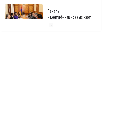
Печать
идентификационных карт
уже началась: В
министерстве состоялась
встреча
10/03/2026
Пашинян обсудил с главой
МАГАТЭ тему малых
модульных реакторов
10/03/2026