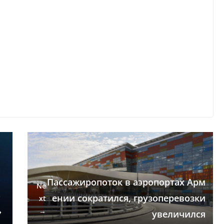
Пассажиропоток в аэропортах Арм
Ne
о
ении сократился, грузоперевозки
xt
»
→
увеличился