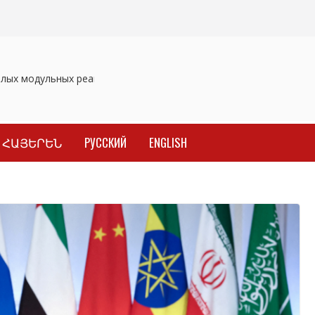
ых модульных реакторов
Отозваны лекарственные препараты
ՀԱՅԵՐԵՆ
РУССКИЙ
ENGLISH