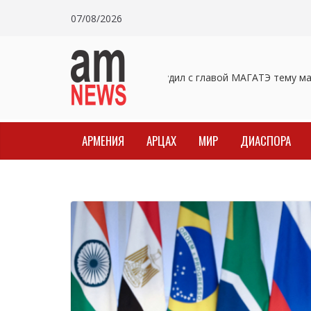
Skip
07/08/2026
to
content
Пашинян обсудил с главой МАГАТЭ тему мал
АРМЕНИЯ
АРЦАХ
МИР
ДИАСПОРА