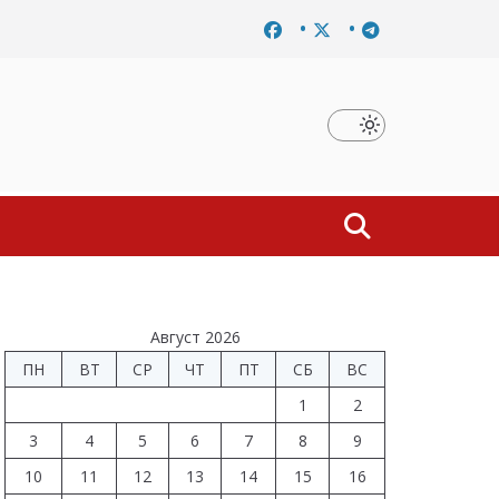
Завершено расследование дела о материальной заинтересова
Август 2026
ПН
ВТ
СР
ЧТ
ПТ
СБ
ВС
1
2
3
4
5
6
7
8
9
10
11
12
13
14
15
16