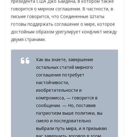
президента США Джо Байдена, в котором также
говорится о мирном соглашении. В частности, в
письме говорится, что Соединенные Штаты
готовы поддержать соглашение о мире, которое
достойным образом урегулирует конфликт между
двумя странами.
Как вы знаете, завершение
остальных статей мирного
соглашения потребует
настойчивости,
изобретательности и
компромисса, — говорится в
сообщении. — Но, поставив
патриотизм выше политики, вы
смело и последовательно
выбрали путь мира, и я призываю
вас завершить договор в этом