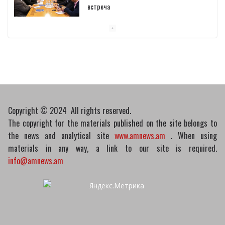
встреча
10/03/2026
Пашинян обсудил с главой МАГАТЭ тему
малых модульных реакторов
10/03/2026
Copyright © 2024 All rights reserved.
The copyright for the materials published on the site belongs to
the news and analytical site
www.amnews.am
. When using
materials in any way, a link to our site is required.
info@amnews.am