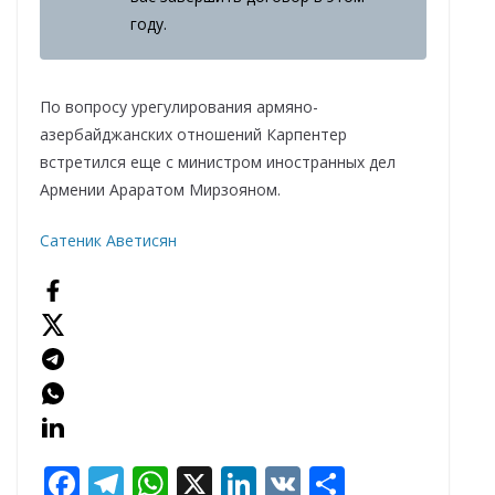
году.
По вопросу урегулирования армяно-
азербайджанских отношений Карпентер
встретился еще с министром иностранных дел
Армении Араратом Мирзояном.
Сатеник Аветисян
F
T
W
X
Li
V
О