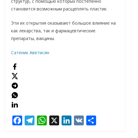
структур, с помощью которых постепенно
становится возможным расщеплять пластик.
Эти их открытия оказывают большое влияние на
как лекарства, так и фармацевтические
препараты, вакцины.
Сатеник Аветисян
F
T
W
X
Li
V
О
ac
el
h
n
K
т