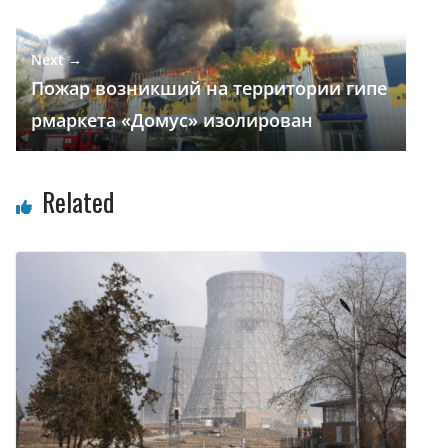
Next →
Пожар возникший на территории гипе
рмаркета «Домус» изолирован
Related