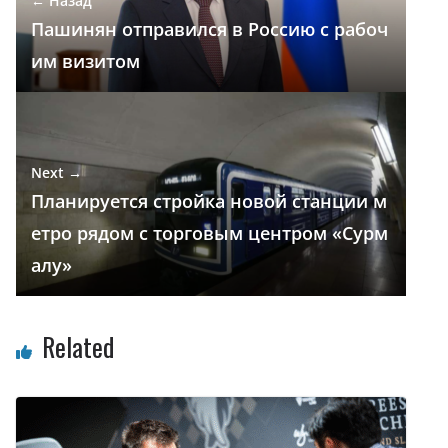
← Назад
k
p
и
Пашинян отправился в Россию с рабоч
т
им визитом
ь
Next →
Планируется стройка новой станции м
етро рядом с торговым центром «Сурм
алу»
Related