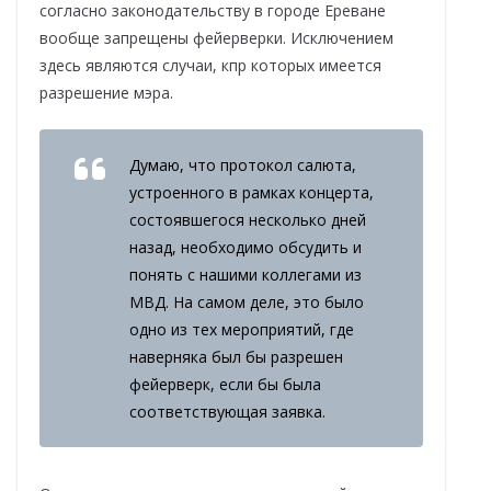
согласно законодательству в городе Ереване
вообще запрещены фейерверки. Исключением
здесь являются случаи, кпр которых имеется
разрешение мэра.
Думаю, что протокол салюта,
устроенного в рамках концерта,
состоявшегося несколько дней
назад, необходимо обсудить и
понять с нашими коллегами из
МВД. На самом деле, это было
одно из тех мероприятий, где
наверняка был бы разрешен
фейерверк, если бы была
соответствующая заявка.