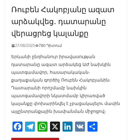
Ռուբեն Հակոբյանը ազատ
արձակվեց․ դատարանը
վերացրեց կալանքը
27/08/2025
780 Դիտում
Երևանի ընդհանուր իրավասության
դատարանը ազատ արձակեց ԱԺ նախկին
պատգամավոր, հասարակական-
քաղաքական գործիչ Ռուբեն Հակոբյանին։
Դատարանի որոշմամբ նախկին
պատգամավորի նկատմամբ կիրառված
կալանքը փոխարինվել է չբացակայելու մասին
այլընտրանքային խափանման միջոցով։
F
T
W
X
Li
V
S
ac
el
h
n
K
h