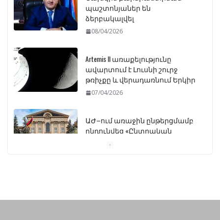
պաշտոնյաներ են
ձերբակալվել
08/04/2026
Artemis II առաքելությունը
ավարտում է Լուսնի շուրջ
թռիչքը և վերադառնում Երկիր
07/04/2026
ԱԺ–ում առաջին ընթերցմամբ
ընդունվեց «Ընտրական
օրենսգրքի» փոփոխության
նախագիծը
07/04/2026
Դատախազությունը
կբողոքարկի Գարեգին
Երկրորդի նկատմամբ