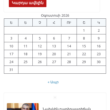
e
e
at
k
ar
Կարդա ավելին
b
gr
s
e
e
Օգոստոսի 2026
o
a
A
dI
Ե
Ե
Չ
Հ
ՈՒ
Շ
Կ
o
m
p
n
1
2
k
p
3
4
5
6
7
8
9
10
11
12
13
14
15
16
17
18
19
20
21
22
23
24
25
26
27
28
29
30
31
« Ապր
Նախկին բարձրաստիճան