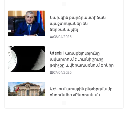
Նախկին բարձրաստիճան
պաշտոնյաներ են
ձերբակալվել
08/04/2026
Artemis II առաքելությունը
ավարտում է Լուսնի շուրջ
թռիչքը և վերադառնում Երկիր
07/04/2026
ԱԺ–ում առաջին ընթերցմամբ
ընդունվեց «Ընտրական
օրենսգրքի» փոփոխության
նախագիծը
07/04/2026