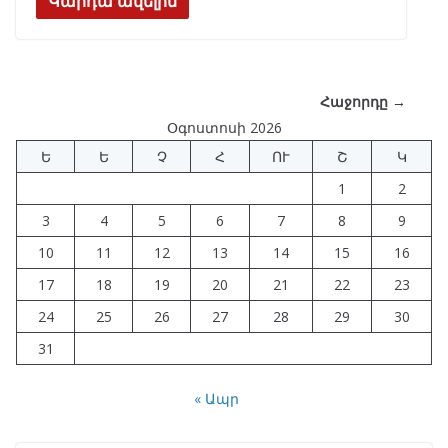
e
e
at
k
ar
Կարդա ավելին
b
gr
s
e
e
o
a
A
dI
o
m
p
n
Հաջորդը →
k
p
Օգոստոսի 2026
Ե
Ե
Չ
Հ
ՈՒ
Շ
Կ
1
2
3
4
5
6
7
8
9
10
11
12
13
14
15
16
17
18
19
20
21
22
23
24
25
26
27
28
29
30
31
« Ապր