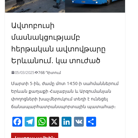
Ավտոբուսի
մասնակցությամբ
հերթական ավտովթարը
Երևանում․ կա տուժած
05/03/2025
768 Դիտում
Մարտի 5-ին, ժամը մոտ 14:50-ի սահմաններում
Երևան քաղաքի Հալաբյան և Արզումանյան
փողոցների խաչմերուկում տեղի է ունեցել
ճանապարհատրանսպորտային պատահար։
F
T
W
X
Li
V
S
ac
el
h
n
K
h