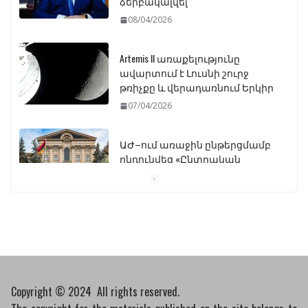
ձերբակալվել
08/04/2026
Artemis II առաքելությունը
ավարտում է Լուսնի շուրջ
թռիչքը և վերադառնում Երկիր
07/04/2026
ԱԺ–ում առաջին ընթերցմամբ
ընդունվեց «Ընտրական
օրենսգրքի» փոփոխության
նախագիծը
07/04/2026
Դատախազությունը
կբողոքարկի Գարեգին
Երկրորդի նկատմամբ
սահմանափակման
Copyright © 2024 All rights reserved.
վերացման որոշումը