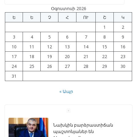
b
gr
s
e
e
Օգոստոսի 2026
o
a
A
dI
Ե
Ե
Չ
Հ
ՈՒ
Շ
Կ
o
m
p
n
1
2
k
p
3
4
5
6
7
8
9
10
11
12
13
14
15
16
17
18
19
20
21
22
23
24
25
26
27
28
29
30
31
« Ապր
Նախկին բարձրաստիճան
պաշտոնյաներ են