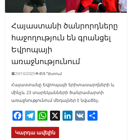
Հայաստանի ծանրորդները
հաջողություն են գրանցել
Եվրոպայի
առաջնությունում
29/10/2025
458 Դիտում
Հայաստանը Եվրոպայի երիտասարդների և
մինչև 23 տարեկանների ծանրամարտի
առաջնությունում մեդալներ է նվաճել։
F
T
W
X
Li
V
S
ac
el
h
n
K
h
e
e
at
k
ar
Կարդա ավելին