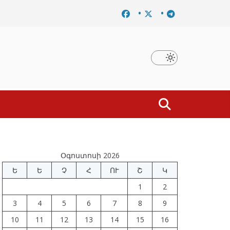
ւմը
Նախկին բարձրաստիճան պաշտոնյաներ են ձերբակ
Օգոստոսի 2026
Ե
Ե
Չ
Հ
ՈՒ
Շ
Կ
1
2
3
4
5
6
7
8
9
10
11
12
13
14
15
16