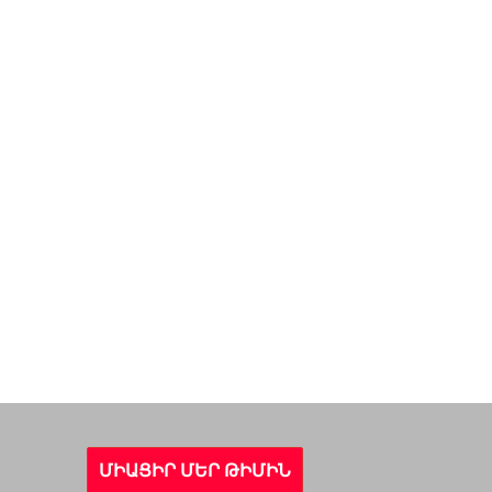
ՄԻԱՑԻՐ ՄԵՐ ԹԻՄԻՆ