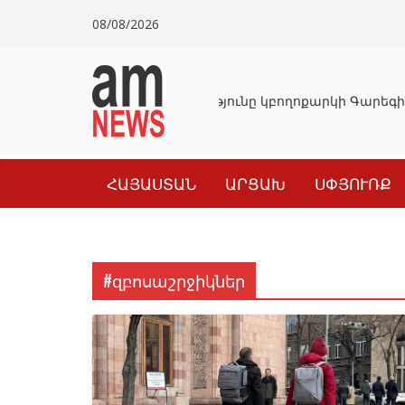
Skip
08/08/2026
to
content
Դատախազությունը կբողոքարկի Գարեգին
ՀԱՅԱՍՏԱՆ
ԱՐՑԱԽ
ՍՓՅՈՒՌՔ
#զբոսաշրջիկներ