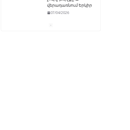
վերադառնում Երկիր
07/04/2026
ԱԺ–ում առաջին
ընթերցմամբ
ընդունվեց
«Ընտրական
օրենսգրքի»
փոփոխության
նախագիծը
07/04/2026
Դատախազությունը
կբողոքարկի
Գարեգին Երկրորդի
նկատմամբ
սահմանափակման
վերացման որոշումը
13/04/2026