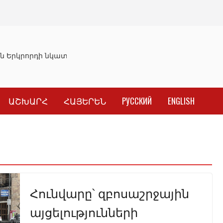
 Երկրորդի նկատմամբ սահմանափակման վերացման որոշո
ԱՇԽԱՐՀ
ՀԱՅԵՐԵՆ
РУССКИЙ
ENGLISH
Հունվարը՝ զբոսաշրջային
այցելությունների