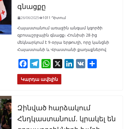
գնացքը
26/06/2025
1011 Դիտում
Հայաստանում առաջին անգամ կգործի
զբոսաշրջային գնացք։ Հունիսի 28-ից
մեկնարկում է 9-օրյա երթուղի, որը կանցնի
Հայաստանի և Վրաստանի քաղաքներով
F
T
W
X
Li
V
S
ac
el
h
n
K
h
e
e
at
k
ar
Կարդա ավելին
b
gr
s
e
e
o
a
A
dI
Զինված հարձակում
o
m
p
n
k
p
Հնդկաստանում․ կրակել են