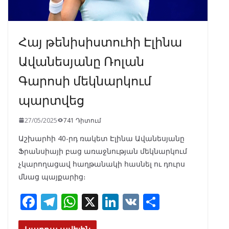
Հայ թենիսիստուհի Էլինա
Ավանեսյանը Ռոլան
Գարոսի մեկնարկում
պարտվեց
27/05/2025
741 Դիտում
Աշխարհի 40-րդ ռակետ Էլինա Ավանեսյանը
Ֆրանսիայի բաց առաջնության մեկնարկում
չկարողացավ հաղթանակի հասնել ու դուրս
մնաց պայքարից։
F
T
W
X
Li
V
S
ac
el
h
n
K
h