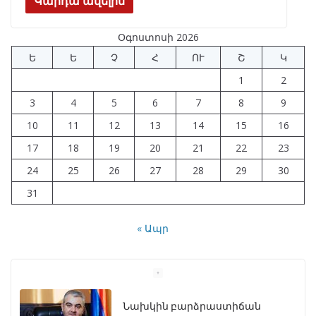
e
e
at
k
ar
Կարդա ավելին
b
gr
s
e
e
Օգոստոսի 2026
o
a
A
dI
Ե
Ե
Չ
Հ
ՈՒ
Շ
Կ
o
m
p
n
1
2
k
p
3
4
5
6
7
8
9
10
11
12
13
14
15
16
17
18
19
20
21
22
23
24
25
26
27
28
29
30
31
« Ապր
Նախկին բարձրաստիճան