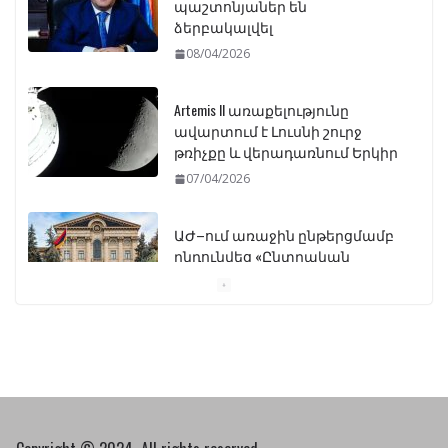
պաշտոնյաներ են
ձերբակալվել
08/04/2026
Artemis II առաքելությունը
ավարտում է Լուսնի շուրջ
թռիչքը և վերադառնում Երկիր
07/04/2026
ԱԺ–ում առաջին ընթերցմամբ
ընդունվեց «Ընտրական
օրենսգրքի» փոփոխության
նախագիծը
07/04/2026
Դատախազությունը
կբողոքարկի Գարեգին
Երկրորդի նկատմամբ
սահմանափակման