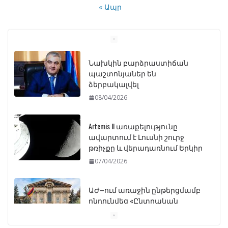
« Ապր
Նախկին բարձրաստիճան
պաշտոնյաներ են
ձերբակալվել
08/04/2026
Artemis II առաքելությունը
ավարտում է Լուսնի շուրջ
թռիչքը և վերադառնում Երկիր
07/04/2026
ԱԺ–ում առաջին ընթերցմամբ
ընդունվեց «Ընտրական
օրենսգրքի» փոփոխության
նախագիծը