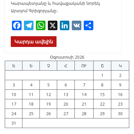
Կարապետյանը և հավաքականի նորեկ
Արտյոմ Գրիգորյանը։
F
T
W
X
Li
V
S
ac
el
h
n
K
h
e
e
at
k
ar
Կարդա ավելին
b
gr
s
e
e
Օգոստոսի 2026
o
a
A
dI
Ե
Ե
Չ
Հ
ՈՒ
Շ
Կ
o
m
p
n
1
2
k
p
3
4
5
6
7
8
9
10
11
12
13
14
15
16
17
18
19
20
21
22
23
24
25
26
27
28
29
30
31