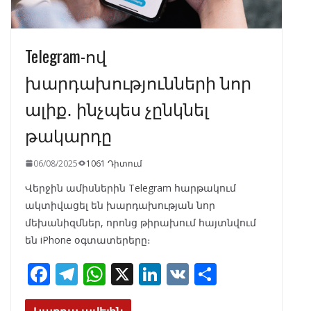
Telegram-ով
խարդախությունների նոր
ալիք․ ինչպես չընկնել
թակարդը
06/08/2025
1061 Դիտում
Վերջին ամիսներին Telegram հարթակում
ակտիվացել են խարդախության նոր
մեխանիզմներ, որոնց թիրախում հայտնվում
են iPhone օգտատերերը։
F
T
W
X
Li
V
S
ac
el
h
n
K
h