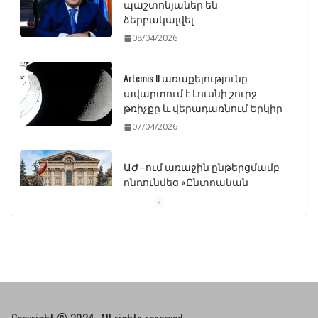
պաշտոնյաներ են
ձերբակալվել
08/04/2026
Artemis II առաքելությունը
ավարտում է Լուսնի շուրջ
թռիչքը և վերադառնում Երկիր
07/04/2026
ԱԺ–ում առաջին ընթերցմամբ
ընդունվեց «Ընտրական
օրենսգրքի» փոփոխության
նախագիծը
07/04/2026
Դատախազությունը
կբողոքարկի Գարեգին
Երկրորդի նկատմամբ
սահմանափակման