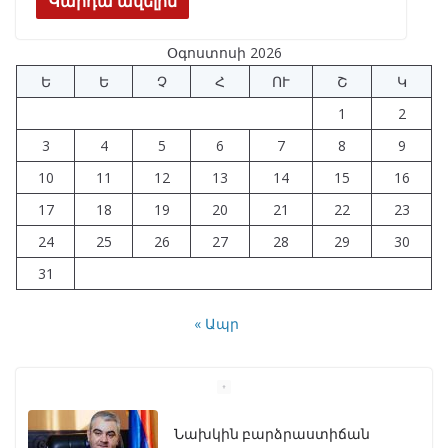
e
e
at
k
ar
Կարդա ավելին
b
gr
s
e
e
Օգոստոսի 2026
o
a
A
dI
Ե
Ե
Չ
Հ
ՈՒ
Շ
Կ
o
m
p
n
1
2
k
p
3
4
5
6
7
8
9
10
11
12
13
14
15
16
17
18
19
20
21
22
23
24
25
26
27
28
29
30
31
« Ապր
Նախկին բարձրաստիճան