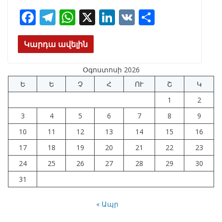
F
T
W
X
Li
V
S
ac
el
h
n
K
h
e
e
at
k
ar
Կարդա ավելին
b
gr
s
e
e
Օգոստոսի 2026
o
a
A
dI
Ե
Ե
Չ
Հ
ՈՒ
Շ
Կ
o
m
p
n
1
2
k
p
3
4
5
6
7
8
9
10
11
12
13
14
15
16
17
18
19
20
21
22
23
24
25
26
27
28
29
30
31
« Ապր