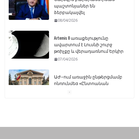
պաշտոնյաներ են
ձերբակալվել
08/04/2026
Artemis II առաքելությունը
ավարտում է Լուսնի շուրջ
թռիչքը և վերադառնում Երկիր
07/04/2026
ԱԺ–ում առաջին ընթերցմամբ
ընդունվեց «Ընտրական
օրենսգրքի» փոփոխության
նախագիծը
07/04/2026
Դատախազությունը
կբողոքարկի Գարեգին
Երկրորդի նկատմամբ