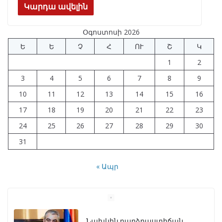
e
e
at
k
ar
Կարդա ավելին
b
gr
s
e
e
Օգոստոսի 2026
o
a
A
dI
Ե
Ե
Չ
Հ
ՈՒ
Շ
Կ
o
m
p
n
1
2
k
p
3
4
5
6
7
8
9
10
11
12
13
14
15
16
17
18
19
20
21
22
23
24
25
26
27
28
29
30
31
« Ապր
Նախկին բարձրաստիճան