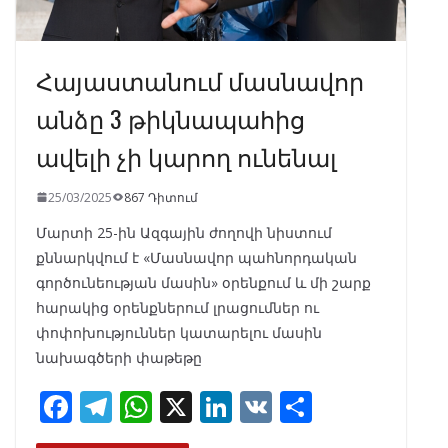
Հայաստանում մասնավոր
անձը 3 թիկնապահից
ավելի չի կարող ունենալ
25/03/2025
867 Դիտում
Մարտի 25-ին Ազգային ժողովի նիստում
քննարկվում է «Մասնավոր պահնորդական
գործունեության մասին» օրենքում և մի շարք
հարակից օրենքներում լրացումներ ու
փոփոխություններ կատարելու մասին
նախագծերի փաթեթը
F
T
W
X
Li
V
S
ac
el
h
n
K
h