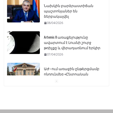
Նախկին բարձրաստիճան
պաշտոնյաներ են
ձերբակալվել
08/04/2026
Artemis II առաքելությունը
ավարտում է Լուսնի շուրջ
թռիչքը և վերադառնում Երկիր
07/04/2026
ԱԺ–ում առաջին ընթերցմամբ
ընդունվեց «Ընտրական
օրենսգրքի» փոփոխության
նախագիծը
07/04/2026
Դատախազությունը
կբողոքարկի Գարեգին