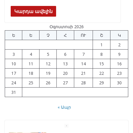
ac
el
h
n
K
h
e
e
at
k
ar
Կարդա ավելին
b
gr
s
e
e
Օգոստոսի 2026
o
a
A
dI
Ե
Ե
Չ
Հ
ՈՒ
Շ
Կ
o
m
p
n
1
2
k
p
3
4
5
6
7
8
9
10
11
12
13
14
15
16
17
18
19
20
21
22
23
24
25
26
27
28
29
30
31
« Ապր