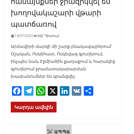
համայնքներ ջրազրկվել են՝
խողովակաշարի վթարի
պատճառով
19/07/2025
362 Դիտում
Արմավիրի մարզի մի շարք բնակավայրերում՝
Օշական, Ոսկեհատ, Ոսկեվազ գյուղերում,
ինչպես նաև Էջմիածին քաղաքում և հարակից
գյուղերում ջրամատակարարման
խափանումներ են գրանցվել
F
T
W
X
Li
V
S
ac
el
h
n
K
h
e
e
at
k
ar
Կարդա ավելին
b
gr
s
e
e
o
a
A
dI