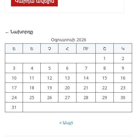
e
e
at
k
ar
Կարդա ավելին
b
gr
s
e
e
o
a
A
dI
o
m
p
n
← Նախորդը
k
p
Օգոստոսի 2026
Ե
Ե
Չ
Հ
ՈՒ
Շ
Կ
1
2
3
4
5
6
7
8
9
10
11
12
13
14
15
16
17
18
19
20
21
22
23
24
25
26
27
28
29
30
31
« Ապր