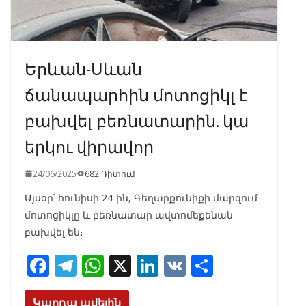
Երևան-Սևան
ճանապարհին մոտոցիկլ է
բախվել բեռնատարին. կա
երկու վիրավոր
24/06/2025
682 Դիտում
Այսօր՝ հունիսի 24-ին, Գեղարքունիքի մարզում
մոտոցիկլը և բեռնատար ավտոմեքենան
բախվել են։
F
T
W
X
Li
V
S
ac
el
h
n
K
h
Կարդա ավելին