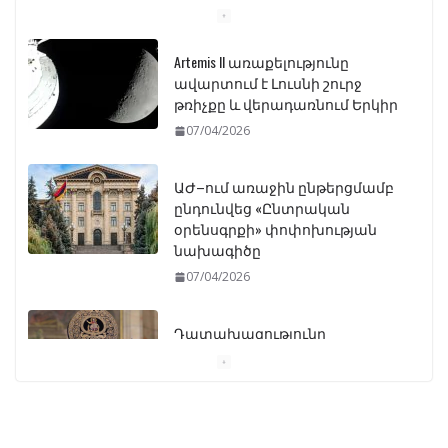
Artemis II առաքելությունը
ավարտում է Լուսնի շուրջ
թռիչքը և վերադառնում Երկիր
07/04/2026
ԱԺ–ում առաջին ընթերցմամբ
ընդունվեց «Ընտրական
օրենսգրքի» փոփոխության
նախագիծը
07/04/2026
Դատախազությունը
կբողոքարկի Գարեգին
Երկրորդի նկատմամբ
սահմանափակման
վերացման որոշումը
13/04/2026