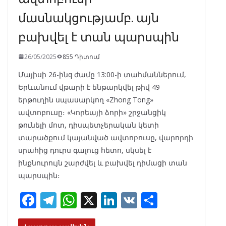
մասնակցությամբ. այն
բախվել է տան պարսպին
26/05/2025
855 Դիտում
Մայիսի 26-ինq ժամը 13:00-ի տահմաններում,
Երևանում վթարի է ենթարկվել թիվ 49
երթուղին սպասարկող «Zhong Tong»
ավտոբուսը։ «Կորեայի ձորի» շրջանցիկ
թունելի մոտ, դիսպետչերական կետի
տարածքում կայանված ավտոբուսը, վարորդի
սրահից դուրս գալուց հետո, սկսել է
ինքնուրույն շարժվել և բախվել դիմացի տան
պարսպին։
F
T
W
X
Li
V
S
ac
el
h
n
K
h