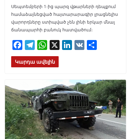
Սեպտեմբերի 1-ից պարզ վթարների դեպքում
համաձայնեցված հայտարարագիր լրացնելիս
վարորդները ստիպված չեն լինի երկար մնալ
ճանապարհի բանուկ հատվածում։
F
T
W
X
Li
V
S
ac
el
h
n
K
h
e
e
at
k
ar
Կարդա ավելին
b
gr
s
e
e
o
a
A
dI
o
m
p
n
k
p