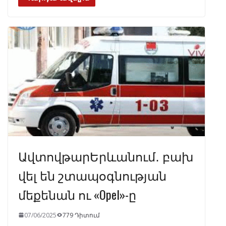
e
e
at
k
ar
b
gr
s
e
e
o
a
A
dI
o
m
p
n
k
p
ԱվտովթարԵրևանում․ բախ
վել են շտապօգնության
մեքենան ու «Opel»-ը
07/06/2025
779 Դիտում