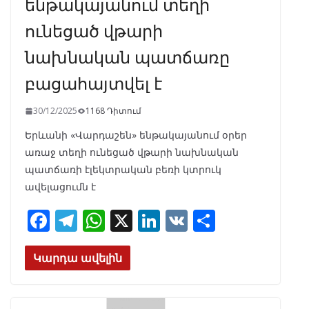
ենթակայանում տեղի
ունեցած վթարի
նախնական պատճառը
բացահայտվել է
30/12/2025
1168 Դիտում
Երևանի «Վարդաշեն» ենթակայանում օրեր
առաջ տեղի ունեցած վթարի նախնական
պատճառի էլեկտրական բեռի կտրուկ
ավելացումն է
F
T
W
X
Li
V
S
ac
el
h
n
K
h
e
e
at
k
ar
Կարդա ավելին
b
gr
s
e
e
o
a
A
dI