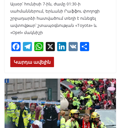
Այսօր՝ հունիսի 7-ին, ժամը 01:30-ի
սահմաններում, Երևանի Րաֆֆու փողոցի
շրջադարձի հատվածում տեղի է ունեցել
ավտովթար՝ շտապօգնության «Toyota» և
«Opel» մակնիշի
F
T
W
X
Li
V
S
ac
el
h
n
K
h
e
e
at
k
ar
Կարդա ավելին
b
gr
s
e
e
o
a
A
dI
o
m
p
n
k
p