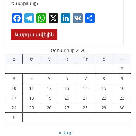
Ծատրյանը։
F
T
W
X
Li
V
S
ac
el
h
n
K
h
e
e
at
k
ar
Կարդա ավելին
b
gr
s
e
e
Օգոստոսի 2026
o
a
A
dI
Ե
Ե
Չ
Հ
ՈՒ
Շ
Կ
o
m
p
n
1
2
k
p
3
4
5
6
7
8
9
10
11
12
13
14
15
16
17
18
19
20
21
22
23
24
25
26
27
28
29
30
31
« Ապր