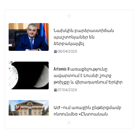
Նախկին բարձրաստիճան
պաշտոնյաներ են
ձերբակալվել
08/04/2026
Artemis II առաքելությունը
ավարտում է Լուսնի շուրջ
թռիչքը և վերադառնում Երկիր
07/04/2026
ԱԺ–ում առաջին ընթերցմամբ
ընդունվեց «Ընտրական
օրենսգրքի» փոփոխության
նախագիծը
07/04/2026