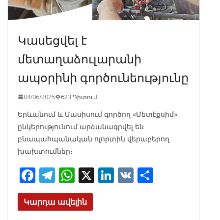
Կասեցվել է
մետաղաձուլարանի
ապօրինի գործունեությունը
04/06/2025
623 Դիտում
Երևանում և Մասիսում գործող «Մետէքսիմ»
ընկերությունում արձանագրվել են
բնապահպանական ոլորտին վերաբերող
խախտումներ։
F
T
W
X
Li
V
S
ac
el
h
n
K
h
e
e
at
k
ar
Կարդա ավելին