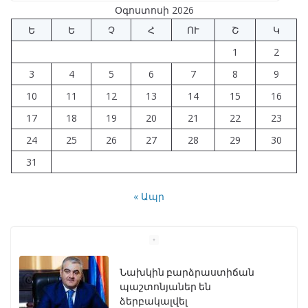
b
gr
s
e
e
Օգոստոսի 2026
o
a
A
dI
Ե
Ե
Չ
Հ
ՈՒ
Շ
Կ
o
m
p
n
1
2
k
p
3
4
5
6
7
8
9
10
11
12
13
14
15
16
17
18
19
20
21
22
23
24
25
26
27
28
29
30
31
« Ապր
Նախկին բարձրաստիճան
պաշտոնյաներ են
ձերբակալվել