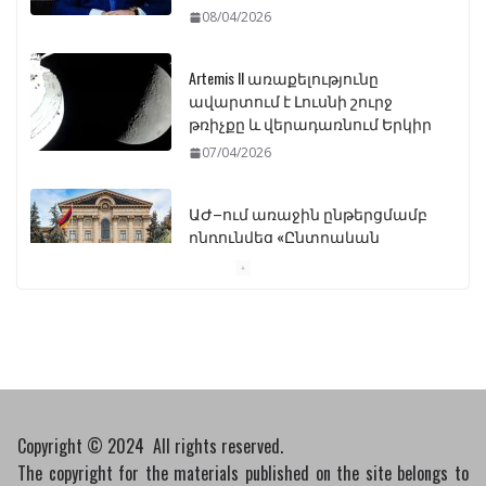
08/04/2026
Artemis II առաքելությունը
ավարտում է Լուսնի շուրջ
թռիչքը և վերադառնում Երկիր
07/04/2026
ԱԺ–ում առաջին ընթերցմամբ
ընդունվեց «Ընտրական
օրենսգրքի» փոփոխության
նախագիծը
07/04/2026
Դատախազությունը
կբողոքարկի Գարեգին
Երկրորդի նկատմամբ
սահմանափակման
Copyright © 2024 All rights reserved.
վերացման որոշումը
The copyright for the materials published on the site belongs to