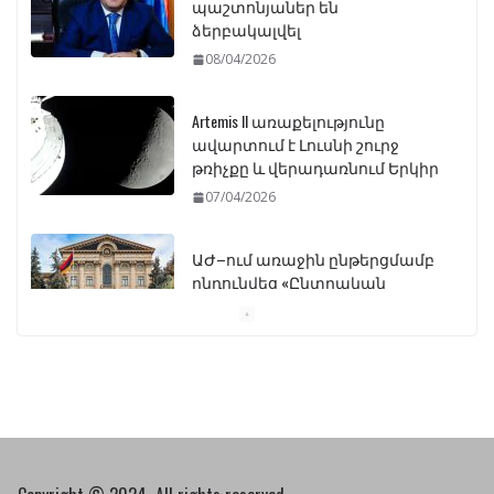
պաշտոնյաներ են
ձերբակալվել
08/04/2026
Artemis II առաքելությունը
ավարտում է Լուսնի շուրջ
թռիչքը և վերադառնում Երկիր
07/04/2026
ԱԺ–ում առաջին ընթերցմամբ
ընդունվեց «Ընտրական
օրենսգրքի» փոփոխության
նախագիծը
07/04/2026
Դատախազությունը
կբողոքարկի Գարեգին
Երկրորդի նկատմամբ
սահմանափակման