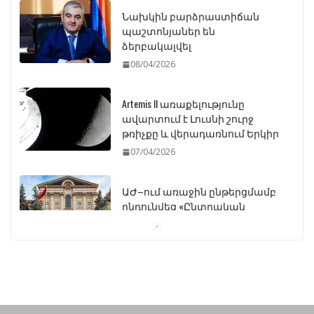
Նախկին բարձրաստիճան
պաշտոնյաներ են
ձերբակալվել
08/04/2026
Artemis II առաքելությունը
ավարտում է Լուսնի շուրջ
թռիչքը և վերադառնում Երկիր
07/04/2026
ԱԺ–ում առաջին ընթերցմամբ
ընդունվեց «Ընտրական
օրենսգրքի» փոփոխության
նախագիծը
07/04/2026
Դատախազությունը
կբողոքարկի Գարեգին