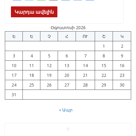
ac
el
h
n
K
h
e
e
at
k
ar
Կարդա ավելին
b
gr
s
e
e
Օգոստոսի 2026
o
a
A
dI
Ե
Ե
Չ
Հ
ՈՒ
Շ
Կ
o
m
p
n
1
2
k
p
3
4
5
6
7
8
9
10
11
12
13
14
15
16
17
18
19
20
21
22
23
24
25
26
27
28
29
30
31
« Ապր