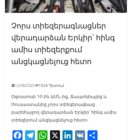
Չորս տիեզերագնացներ
վերադարձան Երկիր՝ հինգ
ամիս տիեզերքում
անցկացնելուց հետո
12/08/2025
1524 Դիտում
Օգոստոսի 10-ին ԱՄՆ-ից, Ճապոնիայից և
Ռուսաստանից չորս տիեզերագնաց
բարեհաջող վերադարձան Երկիր՝ հինգ ամիս
տիեզերում անցկացնելուց հետո։
F
T
W
X
Li
V
S