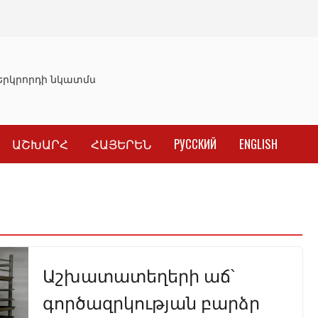
րկրորդի նկատմամբ սահմանափակման վերացման որոշում
ԱՇԽԱՐՀ
ՀԱՅԵՐԵՆ
РУССКИЙ
ENGLISH
Աշխատատեղերի աճ՝
գործազրկության բարձր