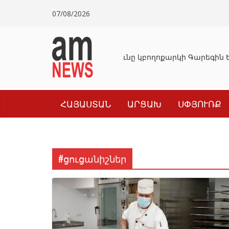
Skip
07/08/2026
to
content
Դատախազությունը կբողոքարկի Գարեգին Ե
ՀԱՅԱՍՏԱՆ
ԱՐՑԱԽ
ՍՓՅՈՒՌՔ
#ցուցանիշներ