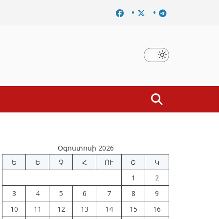
ը
Նախկին բարձրաստիճան պաշտոնյաներ են ձերբակալ
Օգոստոսի 2026
Ե
Ե
Չ
Հ
ՈՒ
Շ
Կ
1
2
3
4
5
6
7
8
9
10
11
12
13
14
15
16