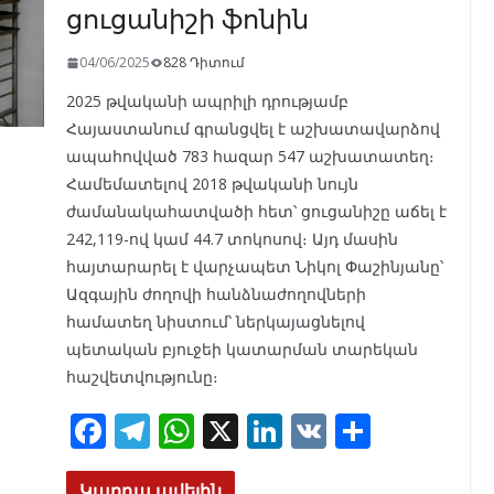
ցուցանիշի ֆոնին
04/06/2025
828 Դիտում
2025 թվականի ապրիլի դրությամբ
Հայաստանում գրանցվել է աշխատավարձով
ապահովված 783 հազար 547 աշխատատեղ։
Համեմատելով 2018 թվականի նույն
ժամանակահատվածի հետ՝ ցուցանիշը աճել է
242,119-ով կամ 44.7 տոկոսով։ Այդ մասին
հայտարարել է վարչապետ Նիկոլ Փաշինյանը՝
Ազգային ժողովի հանձնաժողովների
համատեղ նիստում՝ ներկայացնելով
պետական բյուջեի կատարման տարեկան
հաշվետվությունը։
F
T
W
X
Li
V
S
ac
el
h
n
K
h
Կարդա ավելին