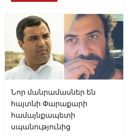
b
gr
s
e
e
o
a
A
dI
o
m
p
n
k
p
Նոր մանրամասներ են
հայտնի Փարաքարի
համայնքապետի
սպանությունից