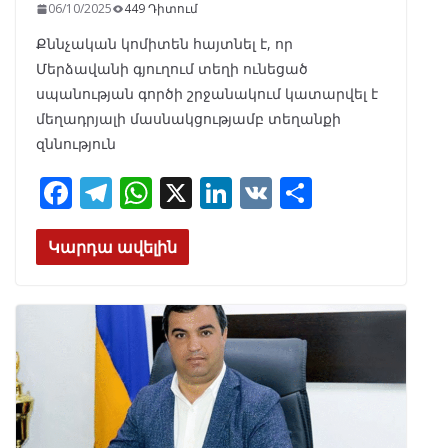
06/10/2025
449 Դիտում
Քննչական կոմիտեն հայտնել է, որ
Մերձավանի գյուղում տեղի ունեցած
սպանության գործի շրջանակում կատարվել է
մեղադրյալի մասնակցությամբ տեղանքի
զննություն
F
T
W
X
Li
V
S
ac
el
h
n
K
h
e
e
at
k
ar
Կարդա ավելին
b
gr
s
e
e
o
a
A
dI
o
m
p
n
k
p