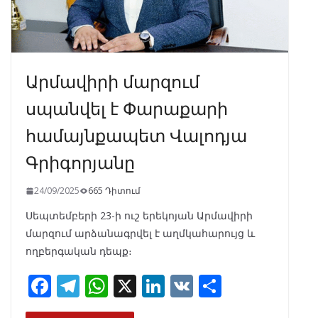
Արմավիրի մարզում
սպանվել է Փարաքարի
համայնքապետ Վալոդյա
Գրիգորյանը
24/09/2025
665 Դիտում
Սեպտեմբերի 23-ի ուշ երեկոյան Արմավիրի
մարզում արձանագրվել է աղմկահարույց և
ողբերգական դեպք։
F
T
W
X
Li
V
S
ac
el
h
n
K
h