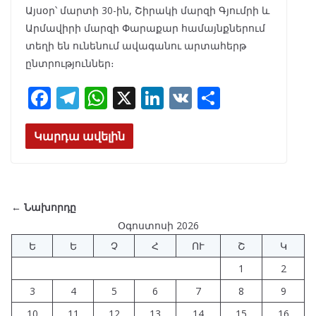
Այսօր՝ մարտի 30-ին, Շիրակի մարզի Գյումրի և
Արմավիրի մարզի Փարաքար համայնքներում
տեղի են ունենում ավագանու արտահերթ
ընտրություններ։
F
T
W
X
Li
V
S
ac
el
h
n
K
h
e
e
at
k
ar
Կարդա ավելին
b
gr
s
e
e
o
a
A
dI
o
m
p
n
← Նախորդը
k
p
Օգոստոսի 2026
Ե
Ե
Չ
Հ
ՈՒ
Շ
Կ
1
2
3
4
5
6
7
8
9
10
11
12
13
14
15
16