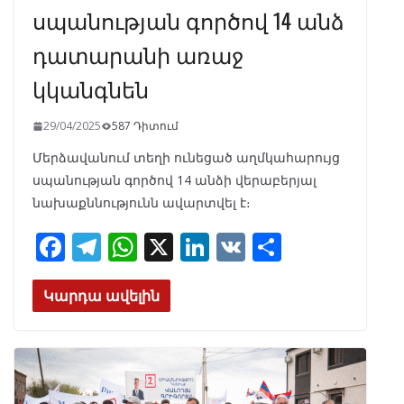
սպանության գործով 14 անձ
դատարանի առաջ
կկանգնեն
29/04/2025
587 Դիտում
Մերձավանում տեղի ունեցած աղմկահարույց
սպանության գործով 14 անձի վերաբերյալ
նախաքննությունն ավարտվել է։
F
T
W
X
Li
V
S
ac
el
h
n
K
h
e
e
at
k
ar
Կարդա ավելին
b
gr
s
e
e
o
a
A
dI
o
m
p
n