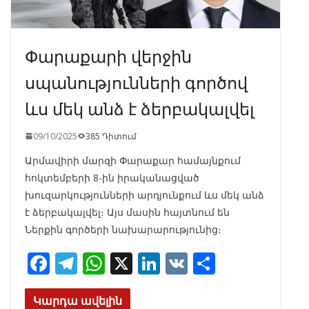
Փարաքարի վերջին
սպանությունների գործով
ևս մեկ անձ է ձերբակալվել
09/10/2025
385 Դիտում
Արմավիրի մարզի Փարաքար համայնքում
հոկտեմբերի 8-ին իրականացված
խուզարկությունների արդյունքում ևս մեկ անձ
է ձերբակալվել։ Այս մասին հայտնում են
Ներքին գործերի նախարարությունից։
F
T
W
X
Li
V
S
ac
el
h
n
K
h
e
e
at
k
ar
Կարդա ավելին