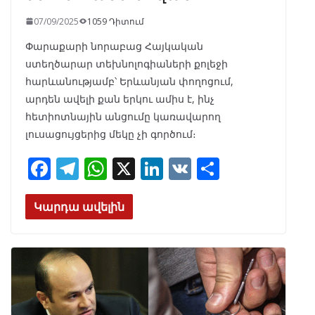
07/09/2025
1059 Դիտում
Փարաքարի նորաբաց Հայկական
ստեղծարար տեխնոլոգիաների քոլեջի
հարևանությամբ՝ Երևանյան փողոցում,
արդեն ավելի քան երկու ամիս է, ինչ
հետիոտնային անցումը կառավարող
լուսացույցերից մեկը չի գործում։
F
T
W
X
Li
V
S
ac
el
h
n
K
h
e
e
at
k
ar
Կարդա ավելին
b
gr
s
e
e
o
a
A
dI
o
m
p
n
k
p