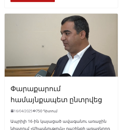
b
gr
s
e
e
o
a
A
dI
o
m
p
n
k
p
Փարաքարում
համայնքապետ ընտրվեց
16/04/2025
750 Դիտում
Ապրիլի 16-ին կայացած ավագանու առաջին
նիստում «Միասնություն» դաշինքի առաջնորդ