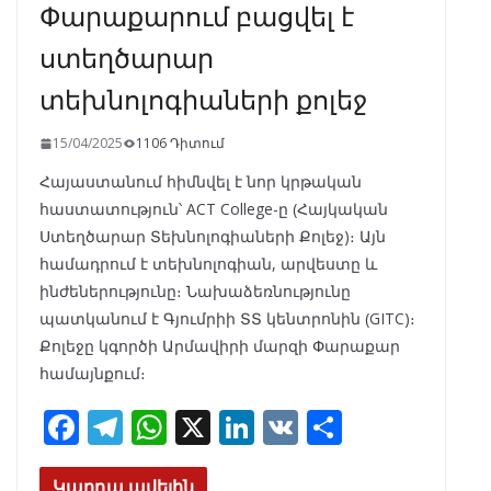
Փարաքարում բացվել է
ստեղծարար
տեխնոլոգիաների քոլեջ
15/04/2025
1106 Դիտում
Հայաստանում հիմնվել է նոր կրթական
հաստատություն՝ ACT College-ը (Հայկական
Ստեղծարար Տեխնոլոգիաների Քոլեջ)։ Այն
համադրում է տեխնոլոգիան, արվեստը և
ինժեներությունը։ Նախաձեռնությունը
պատկանում է Գյումրիի ՏՏ կենտրոնին (GITC)։
Քոլեջը կգործի Արմավիրի մարզի Փարաքար
համայնքում։
F
T
W
X
Li
V
S
ac
el
h
n
K
h
Կարդա ավելին