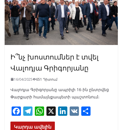
k
p
Ի՞նչ խոստումներ է տվել
Վալոդյա Գրիգորյանը
16/04/2025
651 Դիտում
Վալոդյա Գրիգորյանը ապրիլի 16-ին ընտրվեց
Փարքարի համայնքապետի պաշտոնում։
F
T
W
X
Li
V
S
ac
el
h
n
K
h
e
e
at
k
ar
Կարդա ավելին