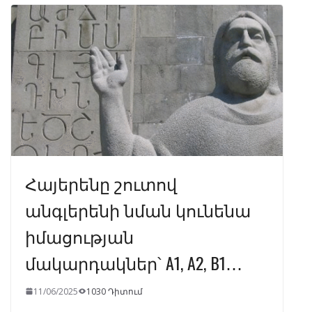
o
a
A
dI
o
m
p
n
k
p
Հայերենը շուտով
անգլերենի նման կունենա
իմացության
մակարդակներ՝ A1, A2, B1․․․
11/06/2025
1030 Դիտում