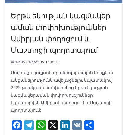
Երթևեկության կազմակեր
պման փոփոխություններ
Ամիրյան փողոցում և
Մաշտոցի պողոտայում
02/06/2025
806 Դիտում
Մայրաքաղաքում տրանսպորտային հոսքերի
անցանելիությունն ավելացնելու նպատակով
2025 թվականի հունիսի 4-ից երթևեկության
կազմակերպման փոփոխություններ
կկատարվեն Ամիրյան փողոցում և Մաշտոցի
պողոտայում:
F
T
W
X
Li
V
S
ac
el
h
n
K
h