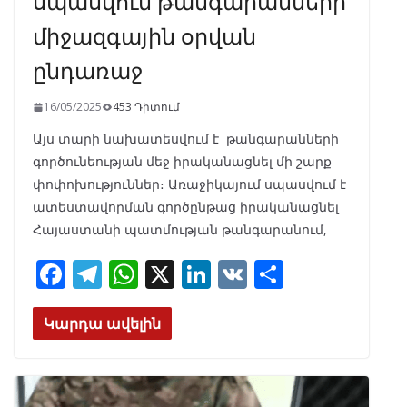
սպասվում թանգարանների
միջազգային օրվան
ընդառաջ
16/05/2025
453 Դիտում
Այս տարի նախատեսվում է թանգարանների
գործունեության մեջ իրականացնել մի շարք
փոփոխություններ։ Առաջիկայում սպասվում է
ատեստավորման գործընթաց իրականացնել
Հայաստանի պատմության թանգարանում,
F
T
W
X
Li
V
S
ac
el
h
n
K
h
e
e
at
k
ar
Կարդա ավելին
b
gr
s
e
e
o
a
A
dI