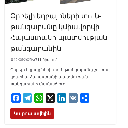
Օրբելի եղբայրների տուն-
թանգարանը կմիավորվի
Հայաստանի պատմության
թանգարանին
12/06/2025
711 Դիտում
Օրբելի եղբայրների տուն-թանգարանը շուտով
կդառնա Հայաստանի պատմության
թանգարանի մասնաճյուղ։
F
T
W
X
Li
V
S
ac
el
h
n
K
h
e
e
at
k
ar
Կարդա ավելին
b
gr
s
e
e