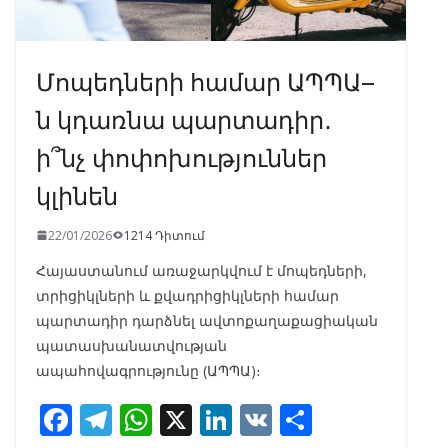
Մոպեդների համար ԱՊՊԱ–
ն կդառնա պարտադիր․
ի՞նչ փոփոխություններ
կլինեն
22/01/2026
1214 Դիտում
Հայաստանում առաջարկվում է մոպեդների,
տրիցիկլների և քվադրիցիկլների համար
պարտադիր դարձնել ավտոքաղաքացիական
պատասխանատվության
ապահովագրությունը (ԱՊՊԱ)։
F
T
W
X
Li
V
S