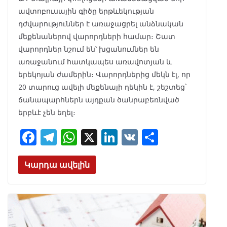
ավտոբուսային գիծը երթևեկության
դժվարություններ է առաջացրել անձնական
մեքենաներով վարորդների համար։ Շատ
վարորդներ նշում են՝ խցանումներ են
առաջանում հատկապես առավոտյան և
երեկոյան ժամերին։ Վարորդներից մեկն էլ, որ
20 տարուց ավելի մեքենայի ղեկին է, շեշտեց`
ճանապարհներն այդքան ծանրաբեռնված
երբևէ չեն եղել։
F
T
W
X
Li
V
S
ac
el
h
n
K
h
e
e
at
k
ar
Կարդա ավելին
b
gr
s
e
e
o
a
A
dI
o
m
p
n