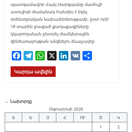
պատգամավոր Հայկ Սարգսյանը մամուլի
ասուլիսի ժամանակ հանդես է եկել
օրենսդրական նախաձեռնությամբ, ըստ որի՝
18 տարին լրացած քաղաքացիները
կկարողանան ընտրել ժամկետային
զինծառայության անցնելու ձևաչափը։
F
T
W
X
Li
V
S
ac
el
h
n
K
h
e
e
at
k
ar
Կարդա ավելին
b
gr
s
e
e
o
a
A
dI
o
m
p
n
← Նախորդը
k
p
Օգոստոսի 2026
Ե
Ե
Չ
Հ
ՈՒ
Շ
Կ
1
2