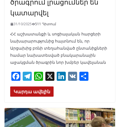
ծրագրում լրացումներ են
կատարվել
31/10/2025
511 Դիտում
ՀՀ աշխատանքի և սոցիալական հարցերի
նախարարությունից հայտնում են, որ
Արցախից բռնի տեղահանված ընտանիքների
համար նախատեսված բնակարանային
աջակցման ծրագրին նոր խմբեր կավելանան
F
T
W
X
Li
V
S
ac
el
h
n
K
h
e
e
at
k
ar
Կարդա ավելին
b
gr
s
e
e
o
a
A
dI
o
m
p
n