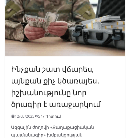
o
m
p
n
k
p
Ինչքան շատ վճարես,
այնքան քիչ կծառայես․
իշխանությունը նոր
ծրագիր է առաջարկում
12/05/2025
547 Դիտում
Ազգային ժողովի «Քաղաքացիական
պայմանագիր» խմբակցության