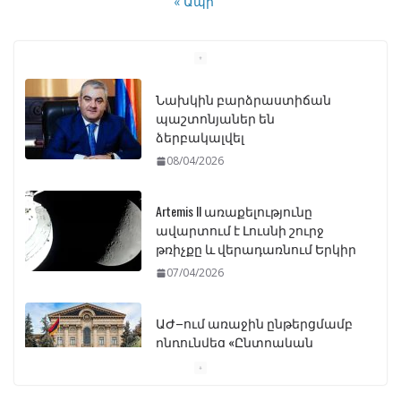
« Ապր
Նախկին բարձրաստիճան
պաշտոնյաներ են
ձերբակալվել
08/04/2026
Artemis II առաքելությունը
ավարտում է Լուսնի շուրջ
թռիչքը և վերադառնում Երկիր
07/04/2026
ԱԺ–ում առաջին ընթերցմամբ
ընդունվեց «Ընտրական
օրենսգրքի» փոփոխության
նախագիծը