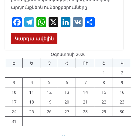
արդյունքներն ու ձեռքբերումները
F
T
W
X
Li
V
S
ac
el
h
n
K
h
e
e
at
k
ar
Կարդա ավելին
b
gr
s
e
e
Օգոստոսի 2026
o
a
A
dI
Ե
Ե
Չ
Հ
ՈՒ
Շ
Կ
o
m
p
n
1
2
k
p
3
4
5
6
7
8
9
10
11
12
13
14
15
16
17
18
19
20
21
22
23
24
25
26
27
28
29
30
31