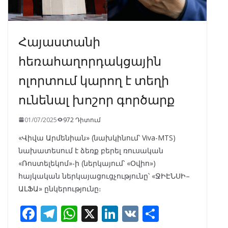
Հայաստանի
հեռահաղորդակցային
ոլորտում կարող է տեղի
ունենալ խոշոր գործարք
01/07/2025
972 Դիտում
«Վիվա Արմենիան» (նախկինում՝ Viva-MTS)
նախատեսում է ձեռք բերել ռուսական
«Ռոստելեկոմ»-ի (ներկայում՝ «Օվիո»)
հայկական ներկայացուցչությունը՝ «ՋԻԷՆՍԻ–
ԱԼՖԱ» ընկերությունը։
F
T
W
X
Li
V
S