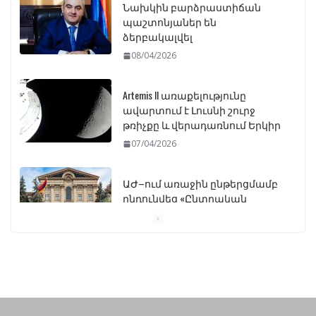
Նախկին բարձրաստիճան
պաշտոնյաներ են
ձերբակալվել
08/04/2026
Artemis II առաքելությունը
ավարտում է Լուսնի շուրջ
թռիչքը և վերադառնում Երկիր
07/04/2026
ԱԺ–ում առաջին ընթերցմամբ
ընդունվեց «Ընտրական
օրենսգրքի» փոփոխության
նախագիծը
07/04/2026
Դատախազությունը
կբողոքարկի Գարեգին
Երկրորդի նկատմամբ