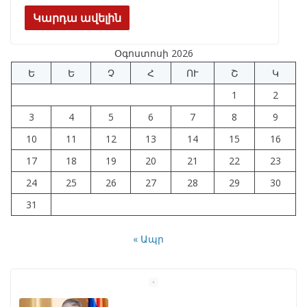
ac
el
h
n
K
h
e
e
at
k
ar
Կարդա ավելին
b
gr
s
e
e
Օգոստոսի 2026
o
a
A
dI
Ե
Ե
Չ
Հ
ՈՒ
Շ
Կ
o
m
p
n
1
2
k
p
3
4
5
6
7
8
9
10
11
12
13
14
15
16
17
18
19
20
21
22
23
24
25
26
27
28
29
30
31
« Ապր