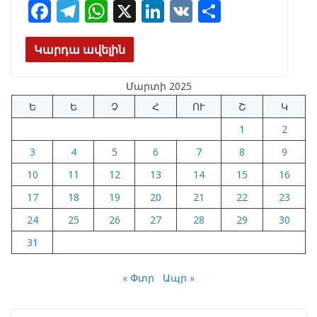
F
T
W
X
Li
V
S
ac
el
h
n
K
h
e
e
at
k
ar
Կարդա ավելին
b
gr
s
e
e
Մարտի 2025
o
a
A
dI
Ե
Ե
Չ
Հ
ՈՒ
Շ
Կ
o
m
p
n
1
2
k
p
3
4
5
6
7
8
9
10
11
12
13
14
15
16
17
18
19
20
21
22
23
24
25
26
27
28
29
30
31
« Փտր
Ապր »