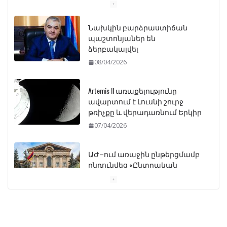
Նախկին բարձրաստիճան
պաշտոնյաներ են
ձերբակալվել
08/04/2026
Artemis II առաքելությունը
ավարտում է Լուսնի շուրջ
թռիչքը և վերադառնում Երկիր
07/04/2026
ԱԺ–ում առաջին ընթերցմամբ
ընդունվեց «Ընտրական
օրենսգրքի» փոփոխության
նախագիծը
07/04/2026