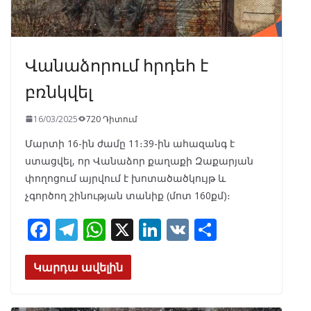
Վանաձորում հրդեհ է
բռնկվել
16/03/2025
720 Դիտում
Մարտի 16-ին ժամը 11։39-ին ահազանգ է
ստացվել, որ Վանաձոր քաղաքի Զաքարյան
փողոցում այրվում է խոտածածկույթ և
չգործող շինության տանիք (մոտ 160քմ)։
F
T
W
X
Li
V
S
ac
el
h
n
K
h
e
e
at
k
ar
Կարդա ավելին
b
gr
s
e
e