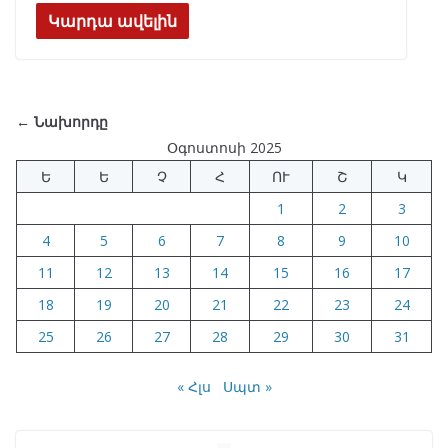
e
e
at
k
ar
Կարդա ավելին
b
gr
s
e
e
o
a
A
dI
o
m
p
n
← Նախորդը
k
p
Օգոստոսի 2025
Ե
Ե
Չ
Հ
ՈՒ
Շ
Կ
1
2
3
4
5
6
7
8
9
10
11
12
13
14
15
16
17
18
19
20
21
22
23
24
25
26
27
28
29
30
31
« Հլս
Սպտ »