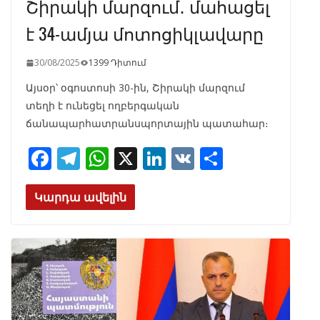
Շիրակի մարզում․ մահացել
է 34-ամյա մոտոցիկլավարը
30/08/2025
1399 Դիտում
Այսօր՝ օգոստոսի 30-ին, Շիրակի մարզում
տեղի է ունեցել ողբերգական
ճանապարհատրանսպորտային պատահար։
F
T
W
X
Li
V
S
ac
el
h
n
K
h
e
e
at
k
ar
Կարդա ավելին
b
gr
s
e
e
o
a
A
dI
o
m
p
n
k
p