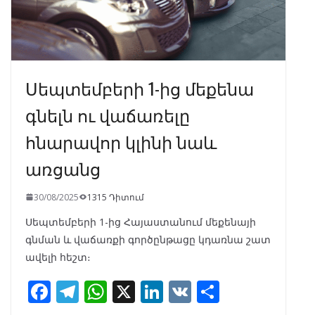
Սեպտեմբերի 1-ից մեքենա
գնելն ու վաճառելը
հնարավոր կլինի նաև
առցանց
30/08/2025
1315 Դիտում
Սեպտեմբերի 1-ից Հայաստանում մեքենայի
գնման և վաճառքի գործընթացը կդառնա շատ
ավելի հեշտ։
F
T
W
X
Li
V
S
ac
el
h
n
K
h