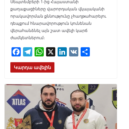
Սեպտեմբերի 1-ից Հայաստանի
քաղաքացիները վարորդական վկայականի
որակավորման քննությունը չհաղթահարելու
դեպքում հնարավորություն կունենան
վերահանձնել այն շատ ավելի կարճ
ժամկետներում։
F
T
W
X
Li
V
S
ac
el
h
n
K
h
e
e
at
k
ar
Կարդա ավելին
b
gr
s
e
e
o
a
A
dI
o
m
p
n
k
p