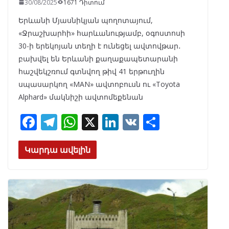
30/08/2025
1671 Դիտում
Երևանի Մյասնիկյան պողոտայում,
«Ջրաշխարհի» հարևանությամբ, օգոստոսի
30-ի երեկոյան տեղի է ունեցել ավտովթար․
բախվել են Երևանի քաղաքապետարանի
հաշվեկշռում գտնվող թիվ 41 երթուղին
սպասարկող «MAN» ավտոբուսն ու «Toyota
Alphard» մակնիշի ավտոմեքենան
F
T
W
X
Li
V
S
ac
el
h
n
K
h
e
e
at
k
ar
Կարդա ավելին
b
gr
s
e
e
o
a
A
dI
o
m
p
n
k
p