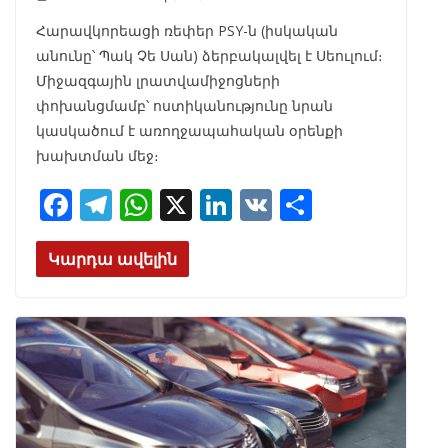
Հարավկորեացի ռեփեր PSY-ն (իսկական
անունը՝ Պակ Չե Սան) ձերբակալվել է Սեուլում։
Միջազգային լրատվամիջոցների
փոխանցմամբ՝ ոստիկանությունը նրան
կասկածում է առողջապահական օրենքի
խախտման մեջ։
F
T
W
X
Li
V
S
ac
el
h
n
K
h
e
e
at
k
ar
Կարդա ավելին
b
gr
s
e
e
o
a
A
dI
o
m
p
n
k
p