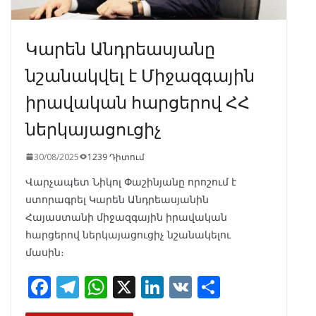
Կարեն Անդրեասյանը
նշանակվել է Միջազգային
իրավական հարցերով ՀՀ
ներկայացուցիչ
30/08/2025
1239 Դիտում
Վարչապետ Նիկոլ Փաշինյանը որոշում է
ստորագրել Կարեն Անդրեասյանին
Հայաստանի միջազգային իրավական
հարցերով ներկայացուցիչ նշանակելու
մասին։
F
T
W
X
Li
V
S
ac
el
h
n
K
h