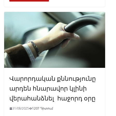
b
gr
s
e
e
o
a
A
dI
o
m
p
n
k
p
Վարորդական քննությունը
արդեն հնարավոր կլինի
վերահանձնել հաջորդ օրը
31/08/2025
1207 Դիտում