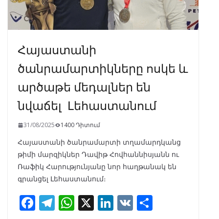
Հայաստանի
ծանրամարտիկները ոսկե և
արծաթե մեդալներ են
նվաճել Լեհաստանում
31/08/2025
1400 Դիտում
Հայաստանի ծանրամարտի տղամարդկանց
թիմի մարզիկներ Դավիթ Հովհաննիսյանն ու
Ռաֆիկ Հարությունյանը նոր հաղթանակ են
գրանցել Լեհաստանում։
F
T
W
X
Li
V
S
ac
el
h
n
K
h