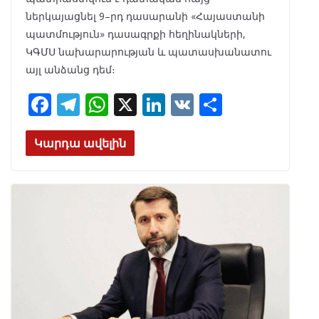
ներկայացնել 9–րդ դասարանի «Հայաստանի
պատմություն» դասագրքի հեղինակների,
ԿԳՄՍ նախարարության և պատասխանատու
այլ անձանց դեմ։
F
T
W
X
Li
V
S
ac
el
h
n
K
h
e
e
at
k
ar
Կարդա ավելին
b
gr
s
e
e
o
a
A
dI
o
m
p
n
k
p