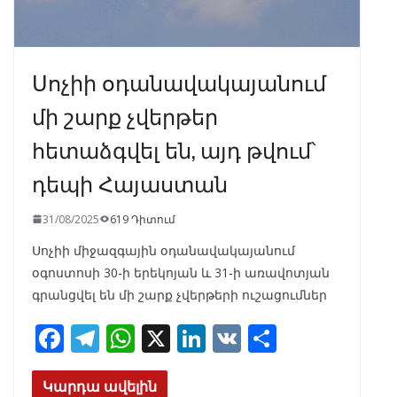
Սոչիի օդանավակայանում
մի շարք չվերթեր
հետաձգվել են, այդ թվում՝
դեպի Հայաստան
31/08/2025
619 Դիտում
Սոչիի միջազգային օդանավակայանում
օգոստոսի 30-ի երեկոյան և 31-ի առավոտյան
գրանցվել են մի շարք չվերթերի ուշացումներ
F
T
W
X
Li
V
S
ac
el
h
n
K
h
e
e
at
k
ar
Կարդա ավելին