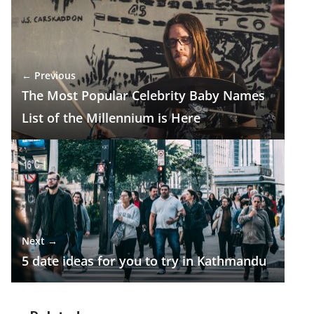
b
gr
s
e
e
o
a
A
dI
o
m
p
n
← Previous
k
p
The Most Popular Celebrity Baby Names
List of the Millennium is Here
Next →
5 date ideas for you to try in Kathmandu