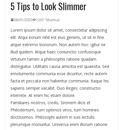
5 Tips to Look Slimmer
08/01/2020
1207 Դիտում
Lorem ipsum dolor sit amet, consectetur adipiscing
elit. Atqui eorum nihil est eius generis, ut sit in fine
atque extrerno bonorum. Non autem hoc: igitur ne
illud quidem. Atque haec coniunctio confusioque
virtutum tamen a philosophis ratione quadam
distinguitur. Utilitatis causa amicitia est quaesita. Sed
emolumenta communia esse dicuntur, recte autem
facta et peccata non habentur communia. Itaque his
sapiens semper vacabit. Duo Reges: constructio
interrete. At enim hic etiam dolore.
Familiares nostros, credo, Sironem dicis et
Philodemum, cum optimos viros, tum homines
doctissimos. Philosophi autem in suis lectulis
plerumque moriuntur. Universa enim illorum ratione