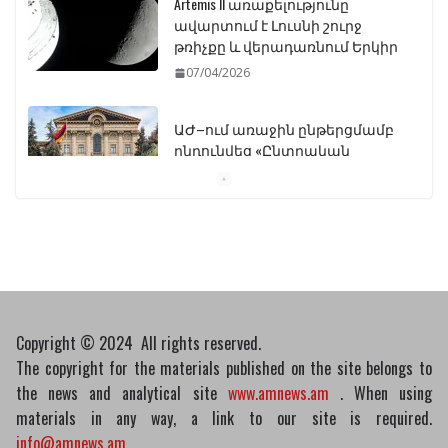
ԱԺ–ում առաջին ընթերցմամբ
ընդունվեց «Ընտրական
օրենսգրքի» փոփոխության
նախագիծը
07/04/2026
Դատախազությունը
կբողոքարկի Գարեգին
Երկրորդի նկատմամբ
սահմանափակման
վերացման որոշումը
13/04/2026
Նախկին բարձրաստիճան
պաշտոնյաներ են
Copyright © 2024 All rights reserved.
ձերբակալվել
The copyright for the materials published on the site belongs to
08/04/2026
the news and analytical site
www.amnews.am
. When using
materials in any way, a link to our site is required.
info@amnews.am