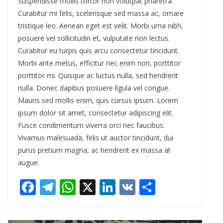
Suspendisse mollis tortor non volutpat pharetra.
Curabitur mi felis, scelerisque sed massa ac, ornare
tristique leo. Aenean eget est velit. Morbi urna nibh,
posuere vel sollicitudin et, vulputate non lectus.
Curabitur eu turpis quis arcu consectetur tincidunt.
Morbi ante metus, efficitur nec enim non, porttitor
porttitor mi. Quisque ac luctus nulla, sed hendrerit
nulla. Donec dapibus posuere ligula vel congue.
Mauris sed mollis enim, quis cursus ipsum. Lorem
ipsum dolor sit amet, consectetur adipiscing elit.
Fusce condimentum viverra orci nec faucibus.
Vivamus malesuada, felis ut auctor tincidunt, dui
purus pretium magna, ac hendrerit ex massa at
augue.
F
T
W
X
Li
V
S
ac
el
h
n
K
h
e
e
at
k
ar