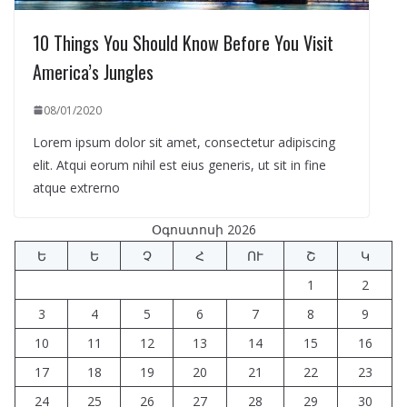
10 Things You Should Know Before You Visit
America’s Jungles
08/01/2020
Lorem ipsum dolor sit amet, consectetur adipiscing
elit. Atqui eorum nihil est eius generis, ut sit in fine
atque extrerno
Օգոստոսի 2026
Ե
Ե
Չ
Հ
ՈՒ
Շ
Կ
1
2
3
4
5
6
7
8
9
10
11
12
13
14
15
16
17
18
19
20
21
22
23
24
25
26
27
28
29
30