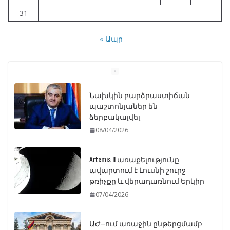
31
« Ապր
Նախկին բարձրաստիճան
պաշտոնյաներ են
ձերբակալվել
08/04/2026
Artemis II առաքելությունը
ավարտում է Լուսնի շուրջ
թռիչքը և վերադառնում Երկիր
07/04/2026
ԱԺ–ում առաջին ընթերցմամբ