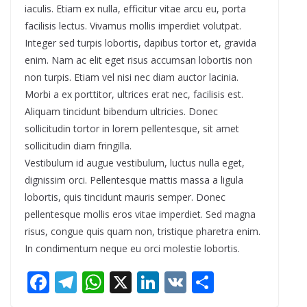
iaculis. Etiam ex nulla, efficitur vitae arcu eu, porta
facilisis lectus. Vivamus mollis imperdiet volutpat.
Integer sed turpis lobortis, dapibus tortor et, gravida
enim. Nam ac elit eget risus accumsan lobortis non
non turpis. Etiam vel nisi nec diam auctor lacinia.
Morbi a ex porttitor, ultrices erat nec, facilisis est.
Aliquam tincidunt bibendum ultricies. Donec
sollicitudin tortor in lorem pellentesque, sit amet
sollicitudin diam fringilla.
Vestibulum id augue vestibulum, luctus nulla eget,
dignissim orci. Pellentesque mattis massa a ligula
lobortis, quis tincidunt mauris semper. Donec
pellentesque mollis eros vitae imperdiet. Sed magna
risus, congue quis quam non, tristique pharetra enim.
In condimentum neque eu orci molestie lobortis.
← Previous
F
T
W
X
Li
V
S
5 Non-Surgical Treatments to Get You Be
Next →
ac
el
h
n
K
h
ach-Ready
10 Best Fitness Workout