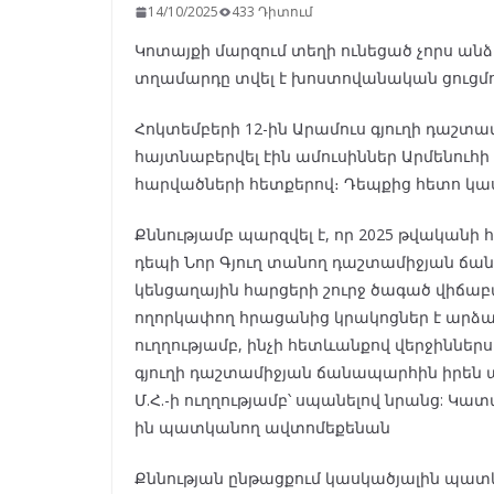
14/10/2025
433 Դիտում
Կոտայքի մարզում տեղի ունեցած չորս ա
տղամարդը տվել է խոստովանական ցուցմու
Հոկտեմբերի 12-ին Արամուս գյուղի դաշ
հայտնաբերվել էին ամուսիններ Արմենուհի 
հարվածների հետքերով։ Դեպքից հետո կաս
Քննությամբ պարզվել է, որ 2025 թվականի 
դեպի Նոր Գյուղ տանող դաշտամիջյան ճ
կենցաղային հարցերի շուրջ ծագած վիճա
ողորկափող հրացանից կրակոցներ է արձակել 
ուղղությամբ, ինչի հետևանքով վերջիններ
գյուղի դաշտամիջյան ճանապարհին իրեն պ
Մ.Հ.-ի ուղղությամբ՝ սպանելով նրանց: Կա
ին պատկանող ավտոմեքենան
Քննության ընթացքում կասկածյալին պատկ