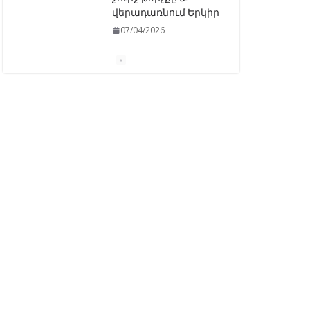
ԱԺ–ում առաջին
ընթերցմամբ
ընդունվեց
«Ընտրական
օրենսգրքի»
փոփոխության
նախագիծը
07/04/2026
Դատախազությունը
կբողոքարկի
Գարեգին Երկրորդի
նկատմամբ
սահմանափակման
վերացման որոշումը
13/04/2026