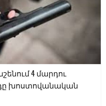
շենում 4 մարդու
դը խոստովանական