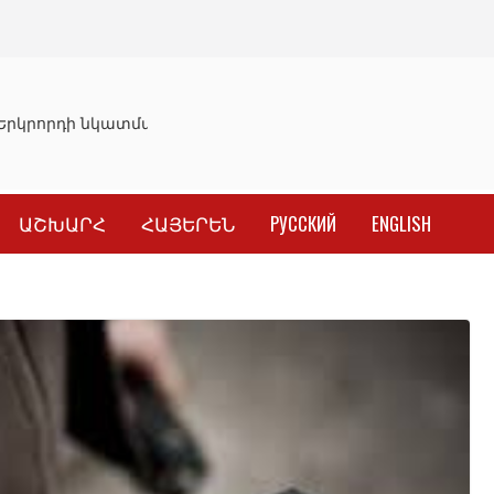
րկրորդի նկատմամբ սահմանափակման վերացման որոշում
ԱՇԽԱՐՀ
ՀԱՅԵՐԵՆ
РУССКИЙ
ENGLISH