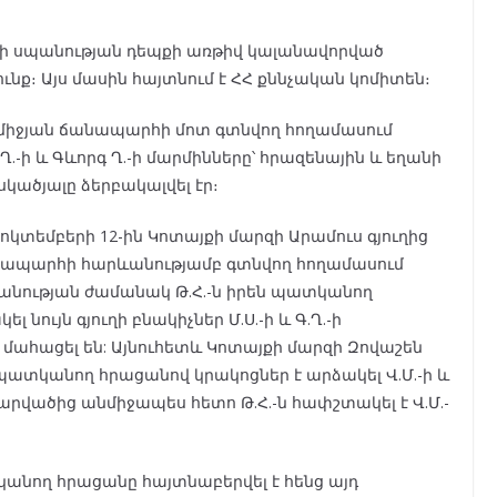
նձի սպանության դեպքի առթիվ կալանավորված
նք։ Այս մասին հայտնում է ՀՀ քննչական կոմիտեն։
տամիջյան ճանապարհի մոտ գտնվող հողամասում
Ղ.-ի և Գևորգ Ղ.-ի մարմինները՝ հրազենային և եղանի
կածյալը ձերբակալվել էր։
հոկտեմբերի 12-ին Կոտայքի մարզի Արամուս գյուղից
անապարհի հարևանությամբ գտնվող հողամասում
բանության ժամանակ Թ.Հ.-ն իրեն պատկանող
նույն գյուղի բնակիչներ Մ.Ս.-ի և Գ.Ղ.-ի
ս մահացել են: Այնուհետև Կոտայքի մարզի Զովաշեն
ատկանող հրացանով կրակոցներ է արձակել Վ.Մ.-ի և
տարվածից անմիջապես հետո Թ.Հ.-ն հափշտակել է Վ.Մ.-
անող հրացանը հայտնաբերվել է հենց այդ