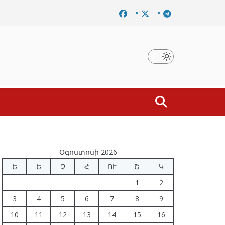
ը
Նախկին բարձրաստիճան պաշտոնյաներ են ձերբակալվ
Օգոստոսի 2026
Ե
Ե
Չ
Հ
ՈՒ
Շ
Կ
1
2
3
4
5
6
7
8
9
10
11
12
13
14
15
16