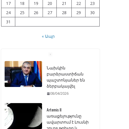
17
18
19
20
21
22
23
24
25
26
27
28
29
30
31
« Ապր
Նախկին
բարձրաստիճան
պաշտոնյաներ են
ձերբակալվել
08/04/2026
Artemis II
առաքելությունը
ավարտում է Լուսնի
շուրջ թռիչքը և
վերադառնում Երկիր
07/04/2026