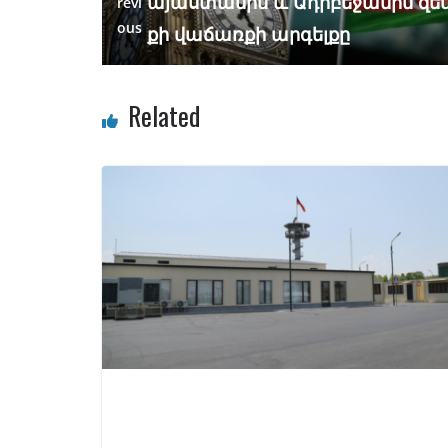
այաստանին և Ադրբեջանին զե
revi
ous
քի վաճառքի արգելքը
Related