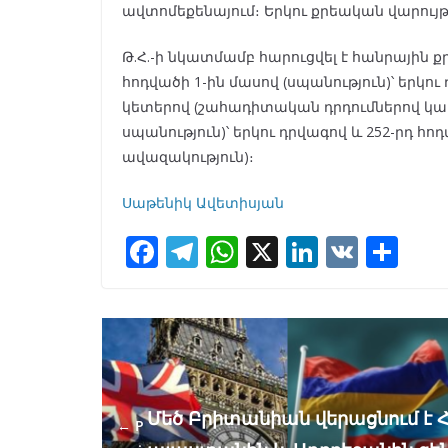
ավտոմեքենայում։ Երկու քրեական վարույթն
Թ.Հ.-ի նկատմամբ հարուցվել է հանրային 
հոդվածի 1-ին մասով (սպանություն)՝ երկու 
կետերով (շահադիտական դրդումներով կ
սպանություն)՝ երկու դրվագով և 252-րդ հո
ավազակություն)։
Սաթենիկ Ավետիսյան
F
T
W
X
Li
V
S
ac
el
h
n
K
h
e
e
at
k
ar
b
gr
s
e
e
o
a
A
dI
o
m
p
n
Մեծ Բրիտանիան վերացնում է 
← P
k
p