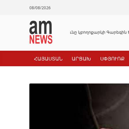
Skip
08/08/2026
to
content
Դատախազությունը կբողոքարկի Գարեգին Ե
ՀԱՅԱՍՏԱՆ
ԱՐՑԱԽ
ՍՓՅՈՒՌՔ