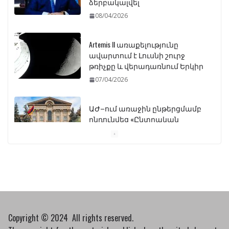
ձերբակալվել
08/04/2026
Artemis II առաքելությունը
ավարտում է Լուսնի շուրջ
թռիչքը և վերադառնում Երկիր
07/04/2026
ԱԺ–ում առաջին ընթերցմամբ
ընդունվեց «Ընտրական
օրենսգրքի» փոփոխության
նախագիծը
07/04/2026
Դատախազությունը
կբողոքարկի Գարեգին
Երկրորդի նկատմամբ
սահմանափակման
Copyright © 2024 All rights reserved.
վերացման որոշումը