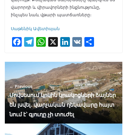
վարորդի և վիրավորների ինքնությունը,
ինչպես նաև վթարի պատճառները։
Սաթենիկ Ավետիսյան
F
T
W
X
Li
V
S
ac
el
h
n
K
h
e
e
at
k
ar
b
gr
s
e
e
o
a
A
dI
← Previous
o
m
p
n
Մովսեսում կրկին կրակոցների ձայներ
k
p
են լսվել. վարչական ղեկավարը հայտ
նում է՝ գյուղը չի տուժել