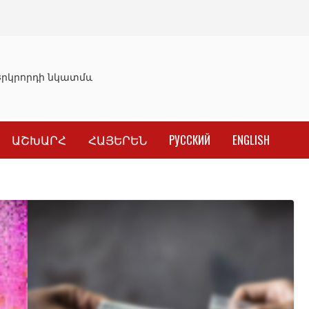
րկրորդի նկատմամբ սահմանափակման վերացման որոշում
ԱՇԽԱՐՀ
ՀԱՅԵՐԵՆ
РУССКИЙ
ENGLISH