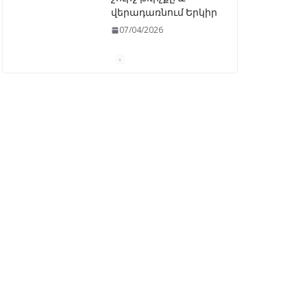
վերադառնում Երկիր
07/04/2026
ԱԺ–ում առաջին
ընթերցմամբ
ընդունվեց
«Ընտրական
օրենսգրքի»
փոփոխության
նախագիծը
07/04/2026
Դատախազությունը
կբողոքարկի
Գարեգին Երկրորդի
նկատմամբ
սահմանափակման
վերացման որոշումը
13/04/2026