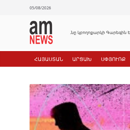
Skip
05/08/2026
to
content
Դատախազությունը կբողոքարկի Գարեգին Ե
ՀԱՅԱՍՏԱՆ
ԱՐՑԱԽ
ՍՓՅՈՒՌՔ