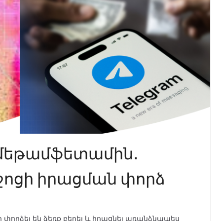
գ մեթամֆետամին․
ջոցի իրացման փորձ
փորձել են ձեռք բերել և իրացնել առանձնապես