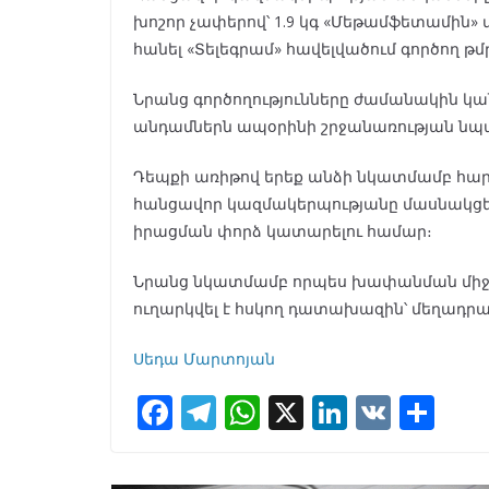
խոշոր չափերով՝ 1.9 կգ «Մեթամֆետամին»
հանել «Տելեգրամ» հավելվածում գործող թ
Նրանց գործողությունները ժամանակին կան
անդամներն ապօրինի շրջանառության նպ
Դեպքի առիթով երեք անձի նկատմամբ հար
հանցավոր կազմակերպությանը մասնակցել
իրացման փորձ կատարելու համար։
Նրանց նկատմամբ որպես խափանման միջոց
ուղարկվել է հսկող դատախազին՝ մեղադր
Սեդա Մարտոյան
F
T
W
X
Li
V
S
ac
el
h
n
K
h
e
e
at
k
ar