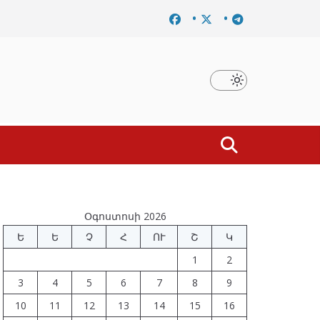
ը
Նախկին բարձրաստիճան պաշտոնյաներ են ձերբակալվ
Օգոստոսի 2026
Ե
Ե
Չ
Հ
ՈՒ
Շ
Կ
1
2
3
4
5
6
7
8
9
10
11
12
13
14
15
16