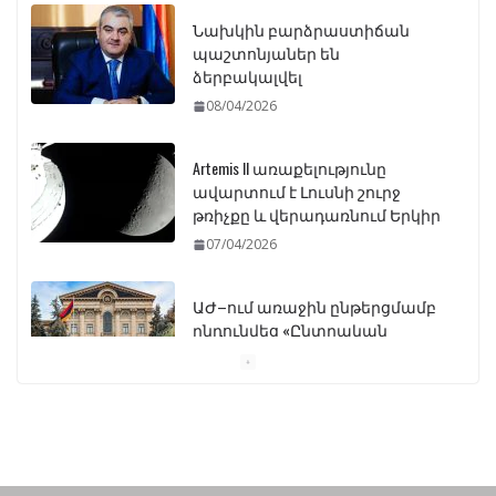
Նախկին բարձրաստիճան
պաշտոնյաներ են
ձերբակալվել
08/04/2026
Artemis II առաքելությունը
ավարտում է Լուսնի շուրջ
թռիչքը և վերադառնում Երկիր
07/04/2026
ԱԺ–ում առաջին ընթերցմամբ
ընդունվեց «Ընտրական
օրենսգրքի» փոփոխության
նախագիծը
07/04/2026
Դատախազությունը
կբողոքարկի Գարեգին