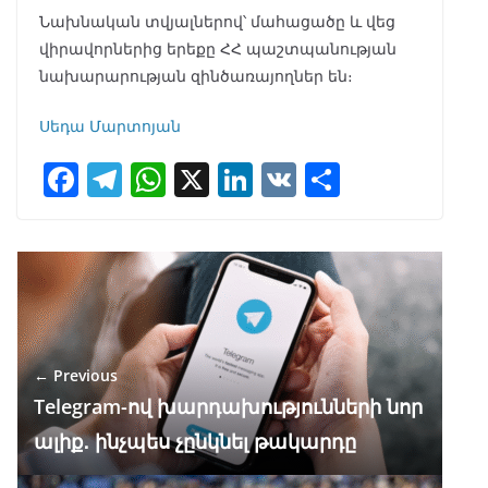
Նախնական տվյալներով՝ մահացածը և վեց
վիրավորներից երեքը ՀՀ պաշտպանության
նախարարության զինծառայողներ են։
Սեդա Մարտոյան
F
T
W
X
Li
V
S
ac
el
h
n
K
h
e
e
at
k
ar
b
gr
s
e
e
o
a
A
dI
o
m
p
n
← Previous
k
p
Telegram-ով խարդախությունների նոր
ալիք․ ինչպես չընկնել թակարդը