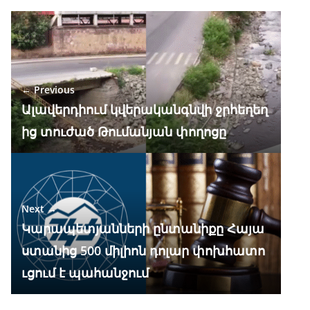
e
e
at
k
ar
b
gr
s
e
e
o
a
A
dI
o
m
p
n
← Previous
k
p
Ալավերդիում կվերականգնվի ջրհեղեղ
ից տուժած Թումանյան փողոցը
Next →
Կարապետյանների ընտանիքը Հայա
ստանից 500 միլիոն դոլար փոխհատո
ւցում է պահանջում