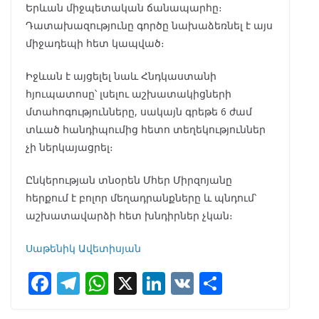
Երևան միջպետական ճանապարհը։
Դատախազությունը գործը նախաձեռնել է այս
միջադեպի հետ կապված։
Իջևան է այցելել նաև Հնդկաստանի
հյուպատոսը՝ լսելու աշխատակիցների
մտահոգությունները, սակայն գրեթե 6 ժամ
տևած հանդիպումից հետո տեղեկություններ
չի ներկայացրել։
Ընկերության տնօրեն Մհեր Միրզոյանը
հերքում է բոլոր մեղադրանքները և պնդում՝
աշխատավարձի հետ խնդիրներ չկան։
Սաթենիկ Ավետիսյան
F
T
W
X
Li
V
S
ac
el
h
n
K
h