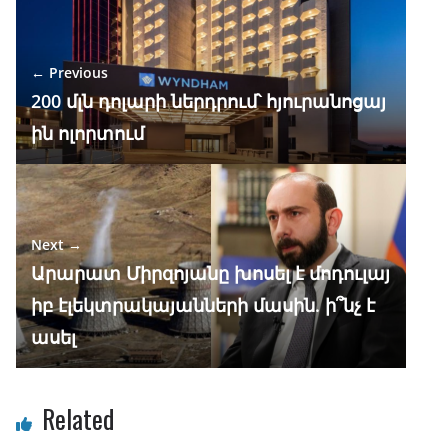
o
a
A
dI
o
m
p
n
← Previous
k
p
200 մլն դոլարի ներդրում՝ հյուրանոցայ
ին ոլորտում
Next →
Արարատ Միրզոյանը խոսել է մոդուլայ
իբ էլեկտրակայանների մասին. ի՞նչ է
ասել
Related