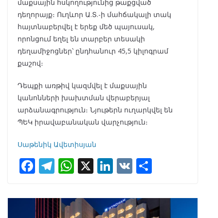
մաքսային հսկողությունից թաքցված
դեղորայք։ Ուղևոր Ա.Տ.-ի մահճակալի տակ
հայտնաբերվել է երեք մեծ պայուսակ,
որոնցում եղել են տարբեր տեսակի
դեղամիջոցներ՝ ընդհանուր 45,5 կիլոգրամ
քաշով։
Դեպքի առթիվ կազմվել է մաքսային
կանոնների խախտման վերաբերյալ
արձանագրություն։ Նյութերն ուղարկվել են
ՊԵԿ իրավաբանական վարչություն։
Սաթենիկ Ավետիսյան
F
T
W
X
Li
V
S
ac
el
h
n
K
h
e
e
at
k
ar
b
gr
s
e
e