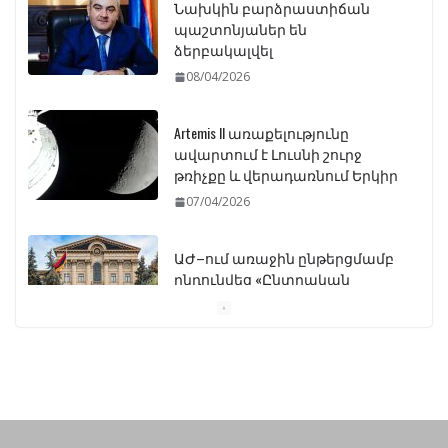
Նախկին բարձրաստիճան
պաշտոնյաներ են
ձերբակալվել
08/04/2026
Artemis II առաքելությունը
ավարտում է Լուսնի շուրջ
թռիչքը և վերադառնում Երկիր
07/04/2026
ԱԺ–ում առաջին ընթերցմամբ
ընդունվեց «Ընտրական
օրենսգրքի» փոփոխության
նախագիծը
07/04/2026
Դատախազությունը
կբողոքարկի Գարեգին
Երկրորդի նկատմամբ