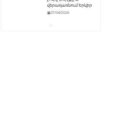
«Ընտրական
օրենսգրքի»
փոփոխության
նախագիծը
07/04/2026
Դատախազությունը
կբողոքարկի
Գարեգին Երկրորդի
նկատմամբ
սահմանափակման
վերացման որոշումը
13/04/2026
Նախկին
բարձրաստիճան
պաշտոնյաներ են
ձերբակալվել
08/04/2026