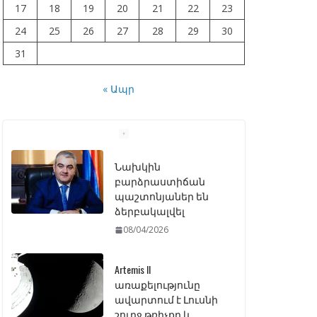
17
18
19
20
21
22
23
24
25
26
27
28
29
30
31
« Ապր
Artemis II
առաքելությունը
ավարտում է Լուսնի
շուրջ թռիչքը և
վերադառնում Երկիր
07/04/2026
ԱԺ–ում առաջին
ընթերցմամբ
ընդունվեց