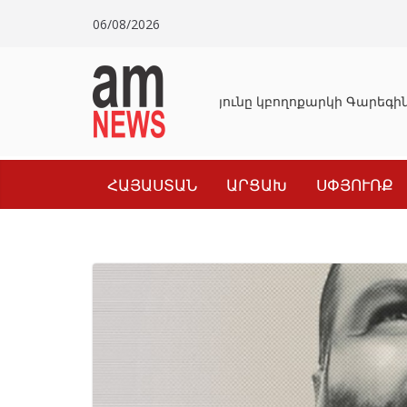
Skip
06/08/2026
to
content
Դատախազությունը կբողոքարկի Գարեգին 
ՀԱՅԱՍՏԱՆ
ԱՐՑԱԽ
ՍՓՅՈՒՌՔ