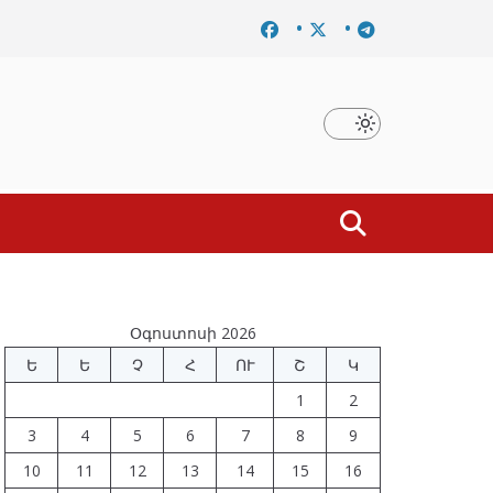
մը
Նախկին բարձրաստիճան պաշտոնյաներ են ձերբակալ
Օգոստոսի 2026
Ե
Ե
Չ
Հ
ՈՒ
Շ
Կ
1
2
3
4
5
6
7
8
9
10
11
12
13
14
15
16