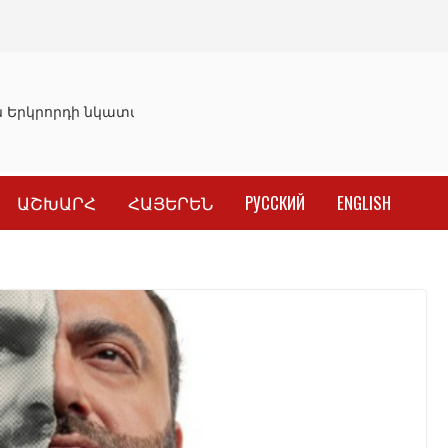
Երկրորդի նկատմամբ սահմանափակման վերացման որոշու
ԱՇԽԱՐՀ
ՀԱՅԵՐԵՆ
РУССКИЙ
ENGLISH