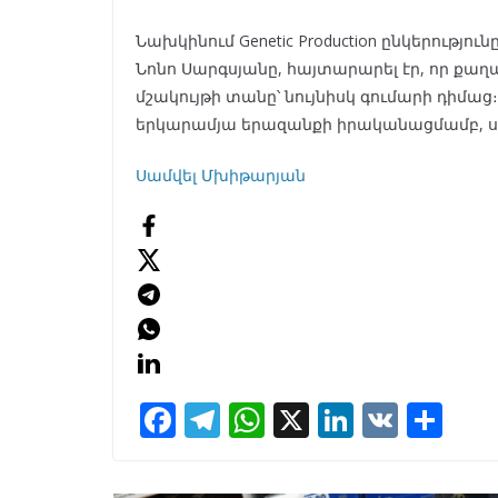
Նախկինում Genetic Production ընկերությո
Նոնո Սարգսյանը, հայտարարել էր, որ քաղ
մշակույթի տանը՝ նույնիսկ գումարի դիմաց
երկարամյա երազանքի իրականացմամբ, սա
Սամվել Մխիթարյան
F
T
W
X
Li
V
S
ac
el
h
n
K
h
e
e
at
k
ar