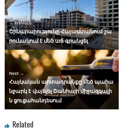
o
a
A
dI
o
m
p
n
← Previous
k
p
Շինարարությունը Հայաստանում շա
րունակում է մեծ աճ գրանցել
Next →
Հայկական արտադրանքը մեծ պահա
նջարկ է վայելել Շանհայի միջազգայի
ն ցուցահանդեսում
Related