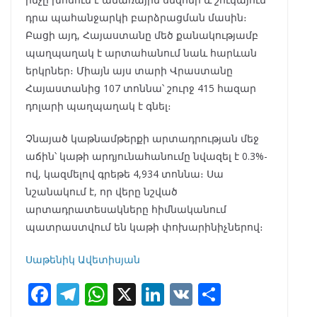
դրա պահանջարկի բարձրացման մասին։
Բացի այդ, Հայաստանը մեծ քանակությամբ
պաղպաղակ է արտահանում նաև հարևան
երկրներ։ Միայն այս տարի Վրաստանը
Հայաստանից 107 տոննա՝ շուրջ 415 հազար
դոլարի պաղպաղակ է գնել։
Չնայած կաթնամթերքի արտադրության մեջ
աճին՝ կաթի արդյունահանումը նվազել է 0.3%-
ով, կազմելով գրեթե 4,934 տոննա։ Սա
նշանակում է, որ վերը նշված
արտադրատեսակները հիմնականում
պատրաստվում են կաթի փոխարինիչներով։
Սաթենիկ Ավետիսյան
F
T
W
X
Li
V
S
ac
el
h
n
K
h