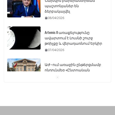
Նախկին բարձրաստիճան
պաշտոնյաներ են
ձերբակալվել
08/04/2026
Artemis II առաքելությունը
ավարտում է Լուսնի շուրջ
թռիչքը և վերադառնում Երկիր
07/04/2026
ԱԺ–ում առաջին ընթերցմամբ
ընդունվեց «Ընտրական
օրենսգրքի» փոփոխության
նախագիծը
07/04/2026
Դատախազությունը
կբողոքարկի Գարեգին
Երկրորդի նկատմամբ