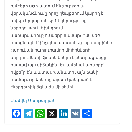
խմբերը աշխատում են շուրջօրյա,
վերականգնումը որոշ դեպքերում կարող է
ավելի երկար տևել։ Ընկերությունը
ներողություն է խնդրում
անհարմարությունների համար։ Իսկ մեծ
հարցն այն է՝ ինչպես պատահեց, որ տարիներ
շարունակ հարյուրավոր միլիոնների
ներդրումների ֆոնին երկրի էլեկտրացանցը
հասավ այս վիճակին։ Եվ ամենակարևորը՝
ովքե՞ր են պատասխանատու այն բանի
համար, որ երկիրը այսօր կանգնած է
էներգետիկ ճգնաժամի շեմին։
Սամվել Մխիթարյան
F
T
W
X
Li
V
S
ac
el
h
n
K
h