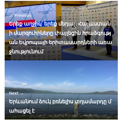
e
e
at
k
ar
b
gr
s
e
e
← Previous
o
a
A
dI
Երեք աղջիկ՝ երեք մեդալ․ Հայաստան
o
m
p
n
ի մարզուհիները փայլեցին հրաձգությ
k
p
ան Եվրոպայի երիտասարդների առա
ջնությունում
Next →
Երևանում ձուկ բռնելիս տղամարդը մ
ահացել է