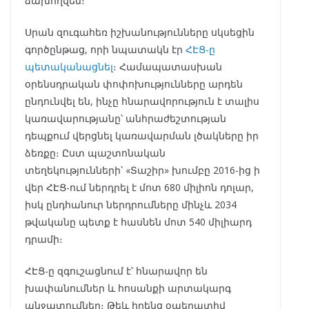
ձախողվեն։
Սրան զուգահեռ իշխանությունները սկսեցին
գործընթաց, որի նպատակն էր
ՀԷՑ-ը
պետականացնել
։ Համապատասխան
օրենսդրական փոփոխությունները արդեն
ընդունվել են, ինչը հնարավորություն է տալիս
կառավարությանը՝ անհրաժեշտության
դեպքում վերցնել կառավարման լծակները իր
ձեռքը։ Ըստ պաշտոնական
տեղեկությունների՝ «Տաշիր» խումբը 2016-ից ի
վեր ՀԷՑ-ում ներդրել է մոտ 680 միլիոն դոլար,
իսկ ընդհանուր ներդրումները մինչև 2034
թվականը պետք է հասնեն մոտ 540 միլիարդ
դրամի։
ՀԷՑ-ը զգուշացնում է՝ հնարավոր են
խափանումներ և հոսանքի արտակարգ
անջատումներ։ Թեև իրենց օպերատիվ