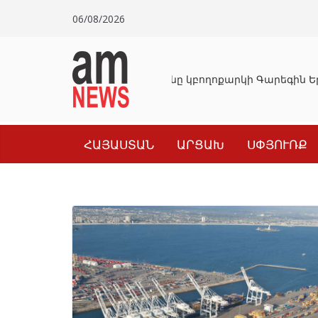
Skip
06/08/2026
to
content
Դատախազությունը կբողոքարկի Գարեգին Եր
ՀԱՅԱՍՏԱՆ
ԱՐՑԱԽ
ՍՓՅՈՒՌՔ