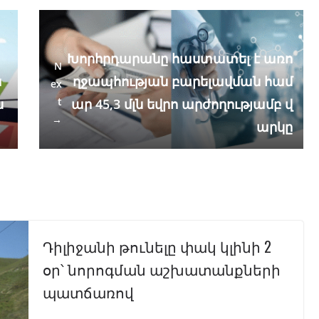
Խորհրդարանը հաստատել է առո
N
ա
ղջապհության բարելավման համ
ex
t
ն
ար 45,3 մլն եվրո արժողությամբ վ
→
արկը
Դիլիջանի թունելը փակ կլինի 2
օր՝ նորոգման աշխատանքների
պատճառով