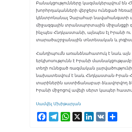
Բանակցությունները կազմակերպվում են 
խորհրդականների վերջերս ունեցած հեռախ
կենտրոնանալ Չաբահար նավահանգստի ա
միջազգային տրանսպորտային միջանցքի զ
ինչպես Հնդկաստանի, այնպես էլ Իրանի ո
տարածաշրջանային տնտեսական և լոգիստ
Հանդիպումն առանձնահատուկ է նաև այն 
երկխոսությունն է Իրանի մասնակցությամբ
տեղի ունեցած ռազմական լարվածությունից
նախատեսվում է նաև Հնդկաստան-Իրան-Հա
տարիներին աստիճանաբար ձևավորվող ձևա
Իրանի միջոցով ավելի սերտ կապեր հաս
Սամվել Մխիթարյան
F
T
W
X
Li
V
S
ac
el
h
n
K
h