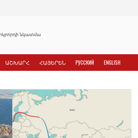
կրորդի նկատմամբ սահմանափակման վերացման որոշումը
ԱՇԽԱՐՀ
ՀԱՅԵՐԵՆ
РУССКИЙ
ENGLISH