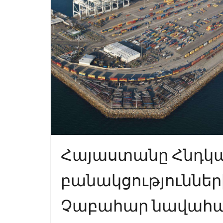
Հայաստանը Հնդկ
բանակցություններ
Չաբահար նավահան