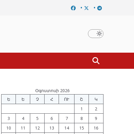
Նախկին բարձրաստիճան պաշտոնյաներ են ձերբակալվե
Օգոստոսի 2026
Ե
Ե
Չ
Հ
ՈՒ
Շ
Կ
1
2
3
4
5
6
7
8
9
10
11
12
13
14
15
16