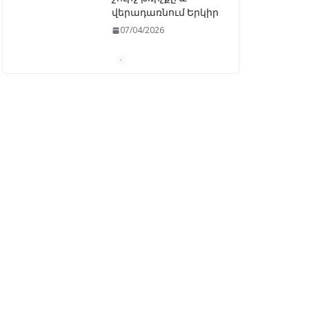
վերադառնում Երկիր
07/04/2026
ԱԺ–ում առաջին
ընթերցմամբ
ընդունվեց
«Ընտրական
օրենսգրքի»
փոփոխության
նախագիծը
07/04/2026
Դատախազությունը
կբողոքարկի
Գարեգին Երկրորդի
նկատմամբ
սահմանափակման
վերացման որոշումը
13/04/2026