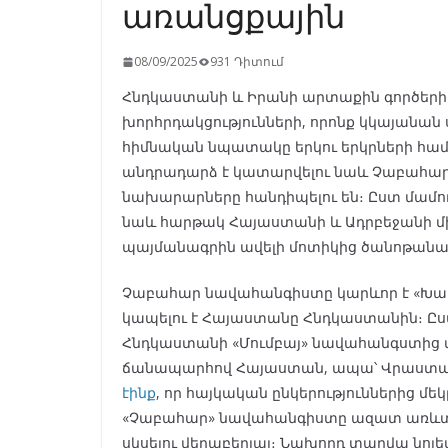
առանցքային
08/09/2025
931 Դիտում
Հնդկաստանի և Իրանի արտաքին գործերի
խորհրդակցությունների, որոնք կկայանան 
հիմնական նպատակը երկու երկրների համ
անդրադարձ է կատարվելու նաև Չաբահար
նախարարները հանդիպելու են։ Ըստ մամու
նաև հարթակ Հայաստանի և Ադրբեջանի մ
պայմանագրին ավելի մոտիկից ծանոթանա
Չաբահար նավահանգիստը կարևոր է «Խաղ
կապելու է Հայաստանը Հնդկաստանին։ Ըս
Հնդկաստանի «Մումբայ» նավահանգստից մ
ճանապարհով Հայաստան, ապա՝ Վրաստա
էինք
, որ հայկական ընկերություններից մ
«Չաբահար» նավահանգիստը ազատ առևտրի 
սկսելու վերաբերյալ։ Նախորդ տարվա նո