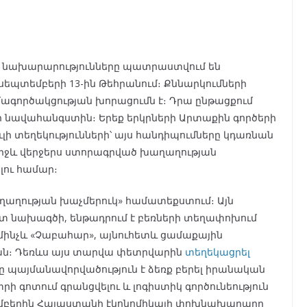
 նախարարությունները պատրաստվում են
սեպտեմբերի 13-ին Թեհրանում։ Քննարկումների
ագործակցության խորացումն է։ Դրա ընթացքում
 նավահանգստին։ Երեք երկրների Արտաքին գործերի
լի տեղեկությունների՝ այս հանդիպումները կդառնան
իջև վերջերս ստորագրված խաղաղության
լու համար։
աղության խաչմերուկ» համատեքստում։ Այն
տ նախագծի, ենթադրում է բեռների տեղափոխում
ինչև «Չաբահար», այնուհետև ցամաքային
ն։ Դեռևս այս տարվա փետրվարին
տեղեկացրել
եկը պայմանավորվածություն է ձեռք բերել իրանական
գոտում գրանցվելու և լոգիստիկ գործունեություն
յեմբերին Հայաստանի էկոնոմիկայի փոխնախարարը