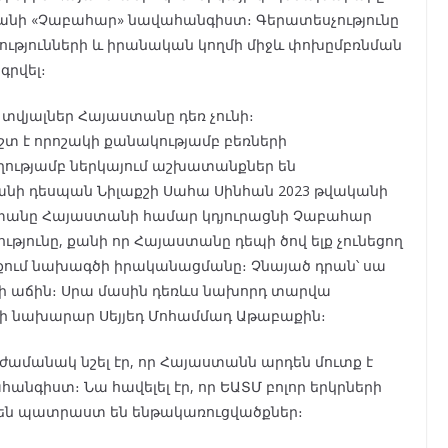
Իրանի «Չաբահար» նավահանգիստ։ Գերատեսչությունը
րությունների և իրանական կողմի միջև փոխըմբռնման
գրվել։
տվյալներ Հայաստանը դեռ չունի։
շտ է որոշակի քանակությամբ բեռների
ղությամբ ներկայում աշխատանքներ են
նի դեսպան Նիլաքշի Սահա Սինհան 2023 թվականի
ստանը Հայաստանի համար կդյուրացնի Չաբահար
ունը, քանի որ Հայաստանը դեպի ծով ելք չունեցող
նքում նախագծի իրականացմանը։ Չնայած դրան՝ սա
ի աճին։ Սրա մասին դեռևս նախորդ տարվա
րի նախարար Սեյյեդ Մոհամմադ Աթաբաքին։
ամանակ նշել էր, որ Հայաստանն արդեն մուտք է
գիստ։ Նա հավելել էր, որ ԵԱՏՄ բոլոր երկրների
դեն պատրաստ են ենթակառուցվածքներ։