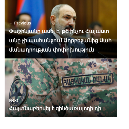
b
gr
s
e
e
o
a
A
dI
← Previous
o
m
p
n
Փաշինյանը ասել է, թե ինչու Հայաստ
k
p
անը չի պահանջում Ադրբեջանից Սահ
մանադրության փոփոխություն
Next →
Հայտնաբերվել է զինծառայողի դի